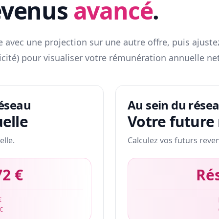
evenus
avancé
.
 avec une projection sur une autre offre, puis ajuste
icité) pour visualiser votre rémunération annuelle net
réseau
Au sein du rése
elle
Votre future
elle.
Calculez vos futurs reve
72 €
Ré
€
 €