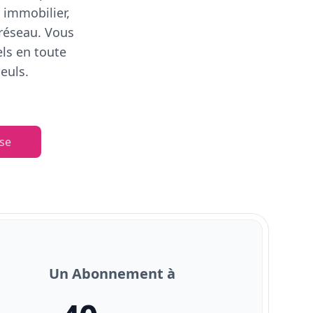
 immobilier,
 réseau. Vous
els en toute
euls.
se
Un Abonnement à