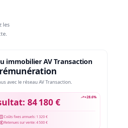
z les
te.
au immobilier AV Transaction
 rémunération
nus avec le réseau AV Transaction.
+
28.6
%
sultat:
84 180 €
Coûts fixes annuels:
1 320 €
Retenues sur vente:
4 500 €