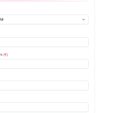
es
(€)