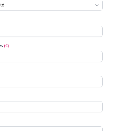
es
(€)