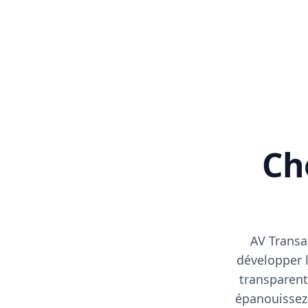
Cho
AV Transa
développer l
transparent
épanouissez-