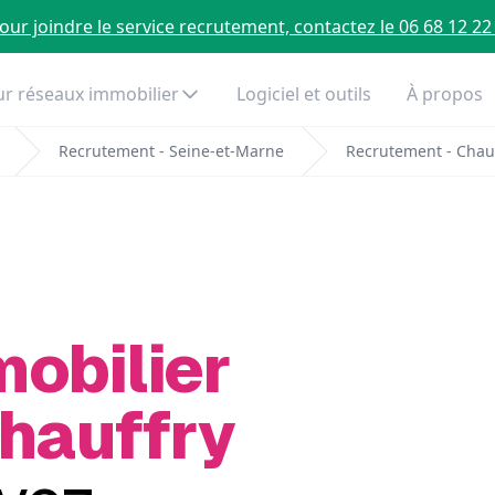
our joindre le service recrutement, contactez le 06 68 12 22
r réseaux immobilier
Logiciel et outils
À propos
Recrutement - Seine-et-Marne
Recrutement - Chau
mobilier
Chauffry