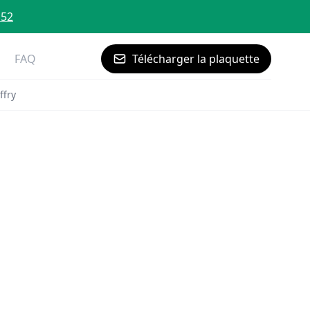
 52
FAQ
Télécharger la plaquette
ffry