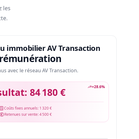
z les
te.
au immobilier AV Transaction
 rémunération
nus avec le réseau AV Transaction.
+
28.6
%
sultat:
84 180 €
Coûts fixes annuels:
1 320 €
Retenues sur vente:
4 500 €