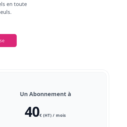
els en toute
euls.
se
Un Abonnement à
40
€ (HT) / mois