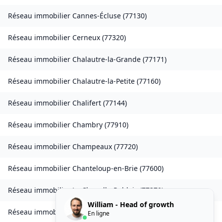
Réseau immobilier
Cannes-Écluse
(
77130
)
Réseau immobilier
Cerneux
(
77320
)
Réseau immobilier
Chalautre-la-Grande
(
77171
)
Réseau immobilier
Chalautre-la-Petite
(
77160
)
Réseau immobilier
Chalifert
(
77144
)
Réseau immobilier
Chambry
(
77910
)
Réseau immobilier
Champeaux
(
77720
)
Réseau immobilier
Chanteloup-en-Brie
(
77600
)
Réseau immobilier
La Chapelle-Rablais
(
77370
)
William - Head of growth
Réseau immobilier
Les Chapelles-Bourbon
(
77610
)
En ligne