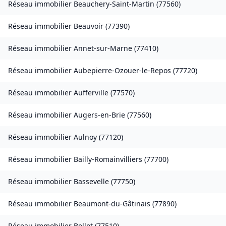
Réseau immobilier
Beauchery-Saint-Martin
(
77560
)
Réseau immobilier
Beauvoir
(
77390
)
Réseau immobilier
Annet-sur-Marne
(
77410
)
Réseau immobilier
Aubepierre-Ozouer-le-Repos
(
77720
)
Réseau immobilier
Aufferville
(
77570
)
Réseau immobilier
Augers-en-Brie
(
77560
)
Réseau immobilier
Aulnoy
(
77120
)
Réseau immobilier
Bailly-Romainvilliers
(
77700
)
Réseau immobilier
Bassevelle
(
77750
)
Réseau immobilier
Beaumont-du-Gâtinais
(
77890
)
Réseau immobilier
Bellot
(
77510
)