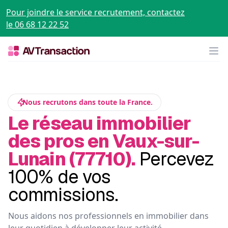
Pour joindre le service recrutement, contactez
le 06 68 12 22 52
Op
Nous recrutons dans toute la France.
Le réseau immobilier
des pros en Vaux-sur-
Lunain (77710).
Percevez
100% de vos
commissions.
Nous aidons nos professionnels en immobilier dans