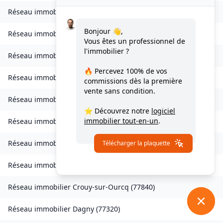
Réseau immobilier
Charmentray
(
77410
)
Bonjour 👋,
Réseau immobilier
Charny
(
77410
)
Vous êtes un professionnel de
l'immobilier ?
Réseau immobilier
Chessy
(
77700
)
🔥 Percevez
100% de vos
Réseau immobilier
Combs-la-Ville
(
77380
)
commissions
dès la première
vente sans condition.
Réseau immobilier
Compans
(
77290
)
⭐ Découvrez notre
logiciel
immobilier tout-en-un
.
Réseau immobilier
Condé-Sainte-Libiaire
(
77450
)
Réseau immobilier
Coupvray
(
77700
)
Télécharger la plaquette
Réseau immobilier
Courchamp
(
77560
)
Réseau immobilier
Crouy-sur-Ourcq
(
77840
)
Réseau immobilier
Dagny
(
77320
)