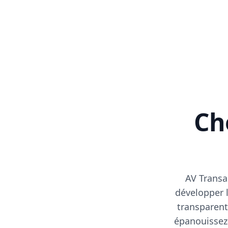
Cho
AV Transa
développer l
transparent
épanouissez-