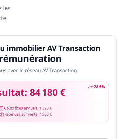
z les
te.
au immobilier AV Transaction
 rémunération
nus avec le réseau AV Transaction.
+
28.6
%
sultat:
84 180 €
Coûts fixes annuels:
1 320 €
Retenues sur vente:
4 500 €