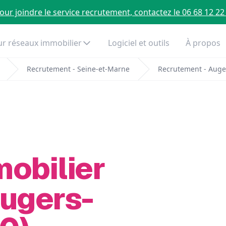
our joindre le service recrutement, contactez le 06 68 12 22
r réseaux immobilier
Logiciel et outils
À propos
Recrutement - Seine-et-Marne
Recrutement - Auge
mobilier
Augers-