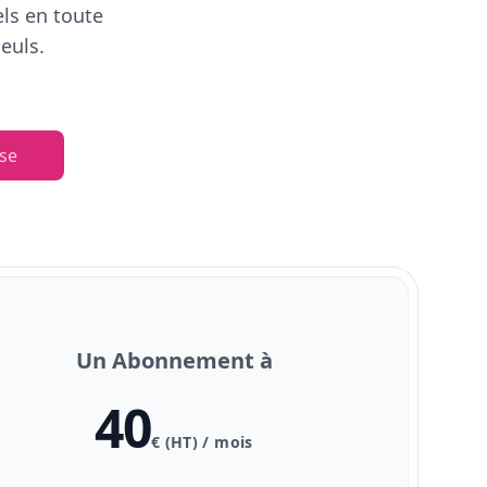
els en toute
euls.
se
Un Abonnement à
40
€ (HT) / mois