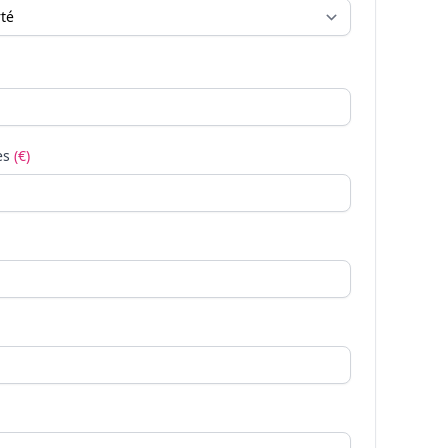
es
(€)