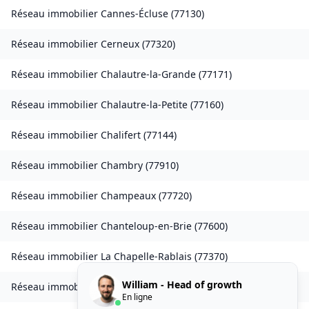
Réseau immobilier
Cannes-Écluse
(
77130
)
Réseau immobilier
Cerneux
(
77320
)
Réseau immobilier
Chalautre-la-Grande
(
77171
)
Réseau immobilier
Chalautre-la-Petite
(
77160
)
Réseau immobilier
Chalifert
(
77144
)
Réseau immobilier
Chambry
(
77910
)
Réseau immobilier
Champeaux
(
77720
)
Réseau immobilier
Chanteloup-en-Brie
(
77600
)
Réseau immobilier
La Chapelle-Rablais
(
77370
)
William - Head of growth
Réseau immobilier
Les Chapelles-Bourbon
(
77610
)
En ligne