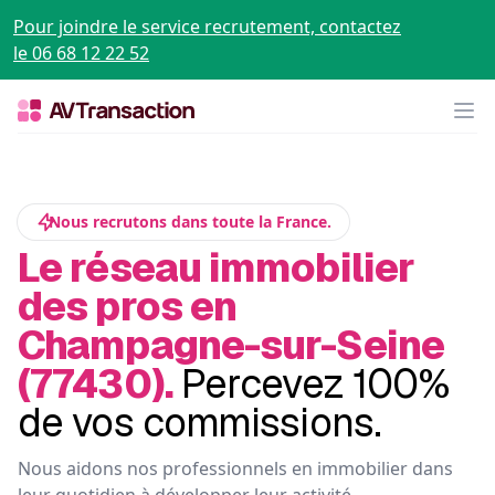
Pour joindre le service recrutement, contactez
le 06 68 12 22 52
Op
Nous recrutons dans toute la France.
Le réseau immobilier
des pros en
Champagne-sur-Seine
(77430).
Percevez 100%
de vos commissions.
Nous aidons nos professionnels en immobilier dans