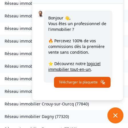
Réseau immobilier
Charmentray
(
77410
)
Réseau immobilier
Charny
(
77410
)
Bonjour 👋,
Vous êtes un professionnel de
Réseau immobilier
Chessy
(
77700
)
l'immobilier ?
🔥 Percevez
100% de vos
Réseau immobilier
Combs-la-Ville
(
77380
)
commissions
dès la première
vente sans condition.
Réseau immobilier
Compans
(
77290
)
⭐ Découvrez notre
logiciel
Réseau immobilier
Condé-Sainte-Libiaire
(
77450
)
immobilier tout-en-un
.
Réseau immobilier
Coupvray
(
77700
)
Télécharger la plaquette
Réseau immobilier
Courchamp
(
77560
)
Réseau immobilier
Crouy-sur-Ourcq
(
77840
)
Réseau immobilier
Dagny
(
77320
)