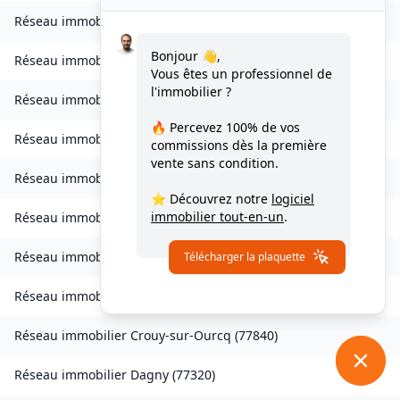
Réseau immobilier
Charmentray
(
77410
)
Bonjour 👋,
Réseau immobilier
Charny
(
77410
)
Vous êtes un professionnel de
l'immobilier ?
Réseau immobilier
Chessy
(
77700
)
🔥 Percevez
100% de vos
Réseau immobilier
Combs-la-Ville
(
77380
)
commissions
dès la première
vente sans condition.
Réseau immobilier
Compans
(
77290
)
⭐ Découvrez notre
logiciel
immobilier tout-en-un
.
Réseau immobilier
Condé-Sainte-Libiaire
(
77450
)
Réseau immobilier
Coupvray
(
77700
)
Télécharger la plaquette
Réseau immobilier
Courchamp
(
77560
)
Réseau immobilier
Crouy-sur-Ourcq
(
77840
)
Réseau immobilier
Dagny
(
77320
)