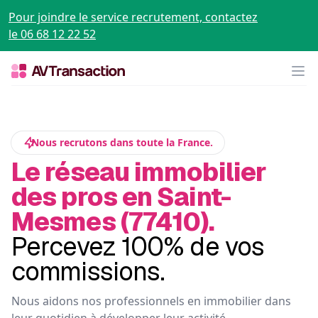
Pour joindre le service recrutement, contactez
le 06 68 12 22 52
Op
Nous recrutons dans toute la France.
Le réseau immobilier
des pros en Saint-
Mesmes (77410).
Percevez 100% de vos
commissions.
Nous aidons nos professionnels en immobilier dans