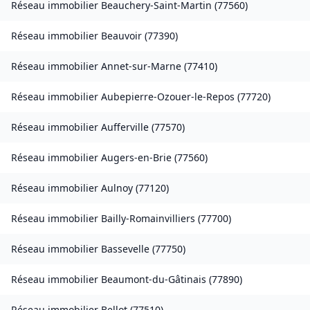
Réseau immobilier
Beauchery-Saint-Martin
(
77560
)
Réseau immobilier
Beauvoir
(
77390
)
Réseau immobilier
Annet-sur-Marne
(
77410
)
Réseau immobilier
Aubepierre-Ozouer-le-Repos
(
77720
)
Réseau immobilier
Aufferville
(
77570
)
Réseau immobilier
Augers-en-Brie
(
77560
)
Réseau immobilier
Aulnoy
(
77120
)
Réseau immobilier
Bailly-Romainvilliers
(
77700
)
Réseau immobilier
Bassevelle
(
77750
)
Réseau immobilier
Beaumont-du-Gâtinais
(
77890
)
Réseau immobilier
Bellot
(
77510
)