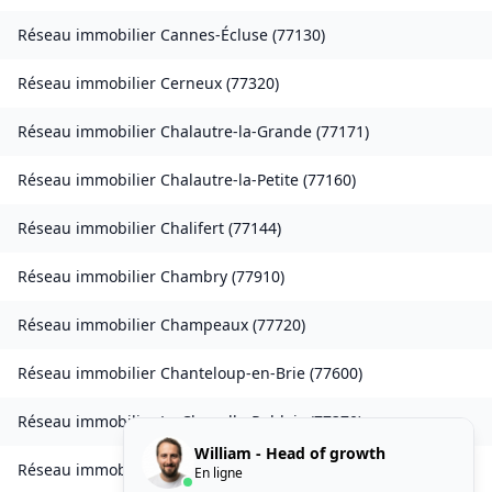
Réseau immobilier
Cannes-Écluse
(
77130
)
Réseau immobilier
Cerneux
(
77320
)
Réseau immobilier
Chalautre-la-Grande
(
77171
)
Réseau immobilier
Chalautre-la-Petite
(
77160
)
Réseau immobilier
Chalifert
(
77144
)
Réseau immobilier
Chambry
(
77910
)
Réseau immobilier
Champeaux
(
77720
)
Réseau immobilier
Chanteloup-en-Brie
(
77600
)
Réseau immobilier
La Chapelle-Rablais
(
77370
)
William - Head of growth
Réseau immobilier
Les Chapelles-Bourbon
(
77610
)
En ligne