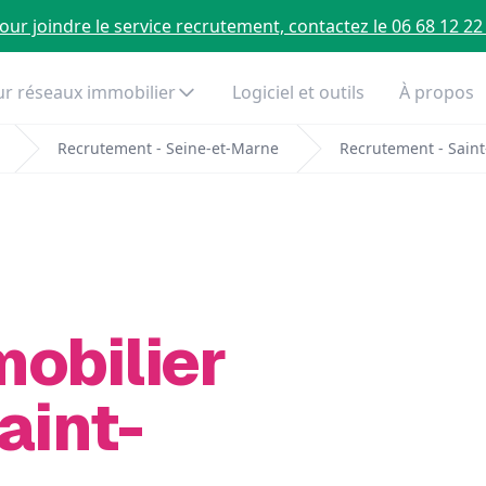
our joindre le service recrutement, contactez le 06 68 12 22
r réseaux immobilier
Logiciel et outils
À propos
Recrutement - Seine-et-Marne
Recrutement - Sain
mobilier
aint-