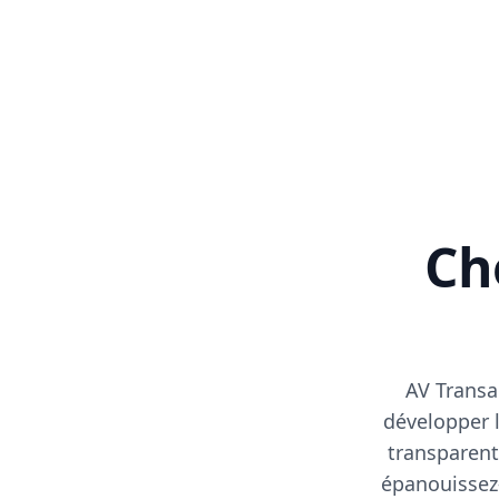
Cho
AV Transa
développer l
transparent
épanouissez-