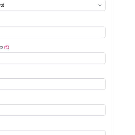
es
(€)