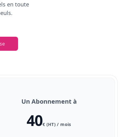
els en toute
euls.
se
Un Abonnement à
40
€ (HT) / mois