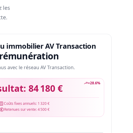
z les
te.
au immobilier AV Transaction
 rémunération
nus avec le réseau AV Transaction.
+
28.6
%
sultat:
84 180 €
Coûts fixes annuels:
1 320 €
Retenues sur vente:
4 500 €