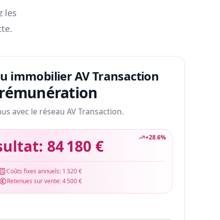
z les
te.
au immobilier AV Transaction
 rémunération
nus avec le réseau AV Transaction.
+
28.6
%
sultat:
84 180 €
Coûts fixes annuels:
1 320 €
Retenues sur vente:
4 500 €