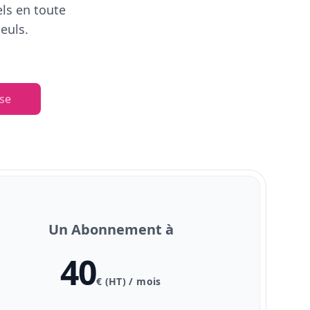
els en toute
euls.
se
Un Abonnement à
40
€ (HT) / mois