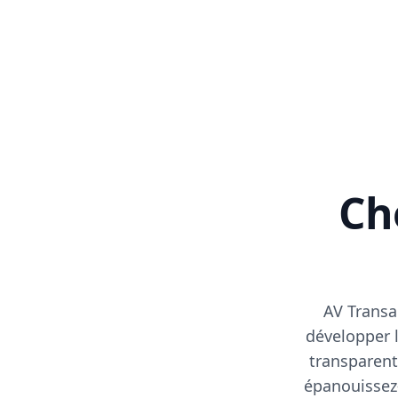
Cho
AV Transa
développer l
transparent
épanouissez-