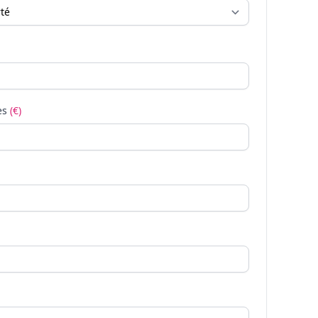
es
(€)