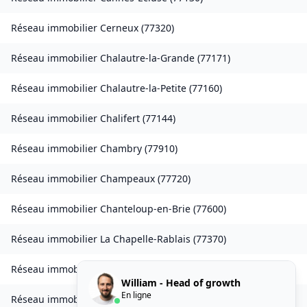
Réseau immobilier
Cerneux
(
77320
)
Réseau immobilier
Chalautre-la-Grande
(
77171
)
Réseau immobilier
Chalautre-la-Petite
(
77160
)
Réseau immobilier
Chalifert
(
77144
)
Réseau immobilier
Chambry
(
77910
)
Réseau immobilier
Champeaux
(
77720
)
Réseau immobilier
Chanteloup-en-Brie
(
77600
)
Réseau immobilier
La Chapelle-Rablais
(
77370
)
Réseau immobilier
Les Chapelles-Bourbon
(
77610
)
William - Head of growth
En ligne
Réseau immobilier
Charmentray
(
77410
)