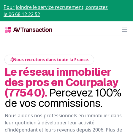
Pour joindre le service recrutement, contactez
le 06 68 12 22 52
Op
Nous recrutons dans toute la France.
Le réseau immobilier
des pros en Courpalay
(77540).
Percevez 100%
de vos commissions.
Nous aidons nos professionnels en immobilier dans
leur quotidien à développer leur activité
d'indépendant et leurs revenus depuis 2006. Plus de