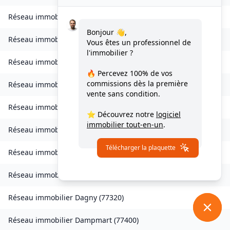
Réseau immobilier
Charny
(
77410
)
Bonjour 👋,
Réseau immobilier
Chessy
(
77700
)
Vous êtes un professionnel de
l'immobilier ?
Réseau immobilier
Combs-la-Ville
(
77380
)
🔥 Percevez
100% de vos
commissions
dès la première
Réseau immobilier
Compans
(
77290
)
vente sans condition.
Réseau immobilier
Condé-Sainte-Libiaire
(
77450
)
⭐ Découvrez notre
logiciel
immobilier tout-en-un
.
Réseau immobilier
Coupvray
(
77700
)
Télécharger la plaquette
Réseau immobilier
Courchamp
(
77560
)
Réseau immobilier
Crouy-sur-Ourcq
(
77840
)
Réseau immobilier
Dagny
(
77320
)
Réseau immobilier
Dampmart
(
77400
)