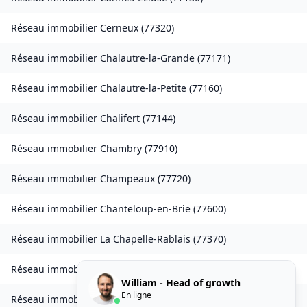
Réseau immobilier
Cerneux
(
77320
)
Réseau immobilier
Chalautre-la-Grande
(
77171
)
Réseau immobilier
Chalautre-la-Petite
(
77160
)
Réseau immobilier
Chalifert
(
77144
)
Réseau immobilier
Chambry
(
77910
)
Réseau immobilier
Champeaux
(
77720
)
Réseau immobilier
Chanteloup-en-Brie
(
77600
)
Réseau immobilier
La Chapelle-Rablais
(
77370
)
Réseau immobilier
Les Chapelles-Bourbon
(
77610
)
William - Head of growth
En ligne
Réseau immobilier
Charmentray
(
77410
)