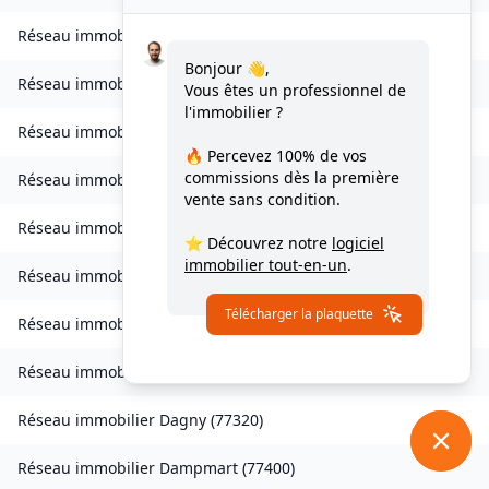
Réseau immobilier
Charny
(
77410
)
Bonjour 👋,
Réseau immobilier
Chessy
(
77700
)
Vous êtes un professionnel de
l'immobilier ?
Réseau immobilier
Combs-la-Ville
(
77380
)
🔥 Percevez
100% de vos
commissions
dès la première
Réseau immobilier
Compans
(
77290
)
vente sans condition.
Réseau immobilier
Condé-Sainte-Libiaire
(
77450
)
⭐ Découvrez notre
logiciel
immobilier tout-en-un
.
Réseau immobilier
Coupvray
(
77700
)
Télécharger la plaquette
Réseau immobilier
Courchamp
(
77560
)
Réseau immobilier
Crouy-sur-Ourcq
(
77840
)
Réseau immobilier
Dagny
(
77320
)
Réseau immobilier
Dampmart
(
77400
)