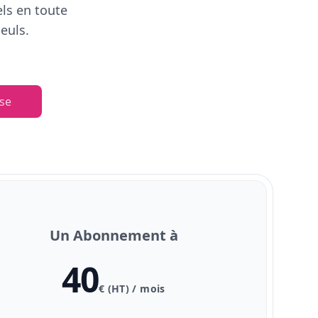
els en toute
euls.
se
Un Abonnement à
40
€ (HT) / mois