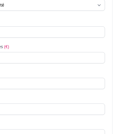
es
(€)