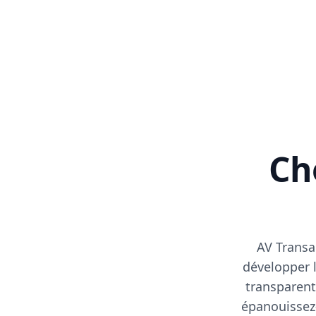
Cho
AV Transa
développer l
transparent
épanouissez-