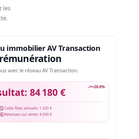
z les
te.
au immobilier AV Transaction
 rémunération
nus avec le réseau AV Transaction.
+
28.6
%
sultat:
84 180 €
Coûts fixes annuels:
1 320 €
Retenues sur vente:
4 500 €