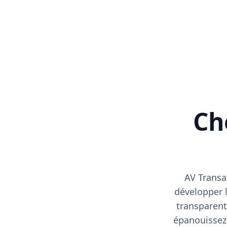
Cho
AV Transa
développer l
transparent
épanouissez-