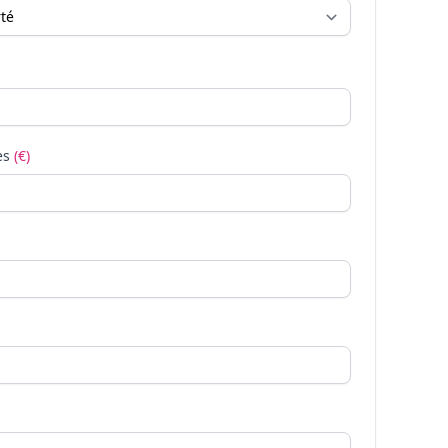
es
(€)