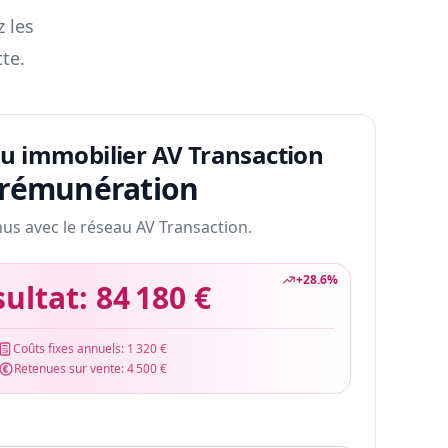
z les
te.
au immobilier AV Transaction
 rémunération
nus avec le réseau AV Transaction.
+
28.6
%
sultat:
84 180 €
Coûts fixes annuels:
1 320 €
Retenues sur vente:
4 500 €