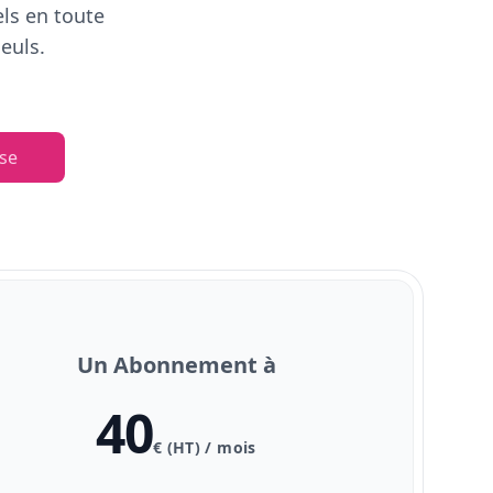
els en toute
euls.
se
Un Abonnement à
40
€ (HT) / mois