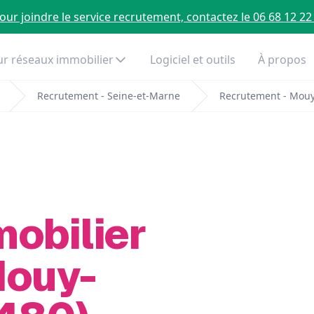
our joindre le service recrutement, contactez le 06 68 12 22
r réseaux immobilier
Logiciel et outils
À propos
Recrutement - Seine-et-Marne
Recrutement - Mouy
mobilier
Mouy-