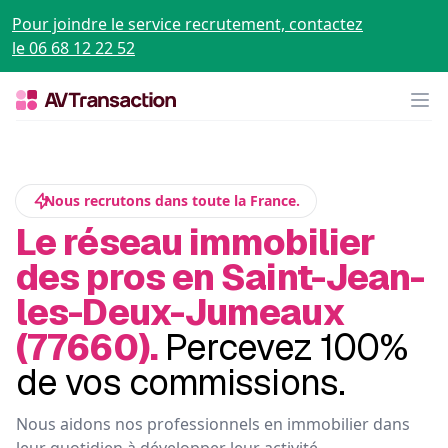
Pour joindre le service recrutement, contactez
le 06 68 12 22 52
Op
Nous recrutons dans toute la France.
Le réseau immobilier
des pros en Saint-Jean-
les-Deux-Jumeaux
(77660).
Percevez 100%
de vos commissions.
Nous aidons nos professionnels en immobilier dans