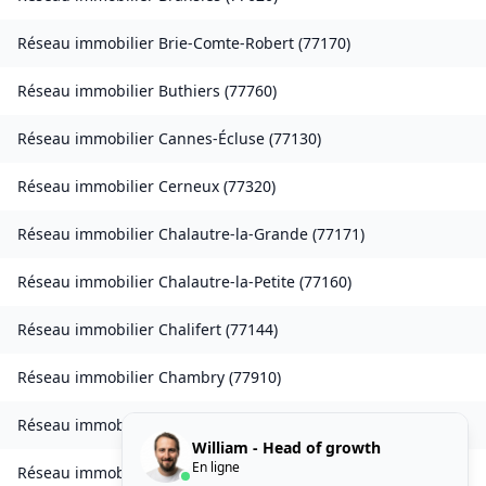
Réseau immobilier
Brie-Comte-Robert
(
77170
)
Réseau immobilier
Buthiers
(
77760
)
Réseau immobilier
Cannes-Écluse
(
77130
)
Réseau immobilier
Cerneux
(
77320
)
Réseau immobilier
Chalautre-la-Grande
(
77171
)
Réseau immobilier
Chalautre-la-Petite
(
77160
)
Réseau immobilier
Chalifert
(
77144
)
Réseau immobilier
Chambry
(
77910
)
Réseau immobilier
Champeaux
(
77720
)
William - Head of growth
En ligne
Réseau immobilier
Chanteloup-en-Brie
(
77600
)