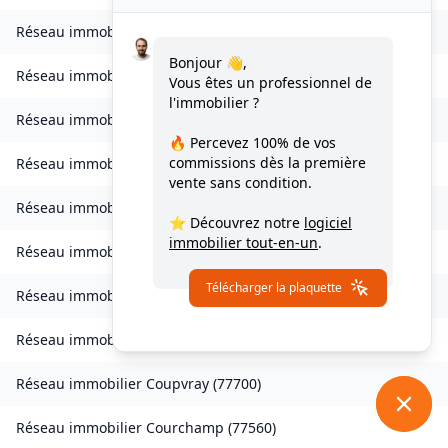
Réseau immobilier
La Chapelle-Rablais
(
77370
)
Bonjour 👋,
Réseau immobilier
Les Chapelles-Bourbon
(
77610
)
Vous êtes un professionnel de
l'immobilier ?
Réseau immobilier
Charmentray
(
77410
)
🔥 Percevez
100% de vos
commissions
dès la première
Réseau immobilier
Charny
(
77410
)
vente sans condition.
Réseau immobilier
Chessy
(
77700
)
⭐ Découvrez notre
logiciel
immobilier tout-en-un
.
Réseau immobilier
Combs-la-Ville
(
77380
)
Télécharger la plaquette
Réseau immobilier
Compans
(
77290
)
Réseau immobilier
Condé-Sainte-Libiaire
(
77450
)
Réseau immobilier
Coupvray
(
77700
)
Réseau immobilier
Courchamp
(
77560
)