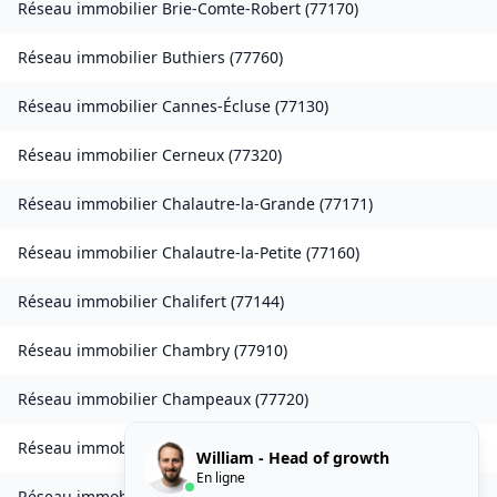
Réseau immobilier
Brie-Comte-Robert
(
77170
)
Réseau immobilier
Buthiers
(
77760
)
Réseau immobilier
Cannes-Écluse
(
77130
)
Réseau immobilier
Cerneux
(
77320
)
Réseau immobilier
Chalautre-la-Grande
(
77171
)
Réseau immobilier
Chalautre-la-Petite
(
77160
)
Réseau immobilier
Chalifert
(
77144
)
Réseau immobilier
Chambry
(
77910
)
Réseau immobilier
Champeaux
(
77720
)
Réseau immobilier
Chanteloup-en-Brie
(
77600
)
William - Head of growth
En ligne
Réseau immobilier
La Chapelle-Rablais
(
77370
)