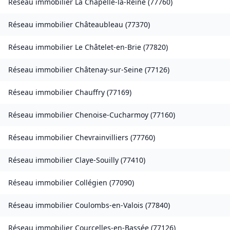
Réseau immobilier
La Chapelle-la-Reine
(
77760
)
Réseau immobilier
Châteaubleau
(
77370
)
Réseau immobilier
Le Châtelet-en-Brie
(
77820
)
Réseau immobilier
Châtenay-sur-Seine
(
77126
)
Réseau immobilier
Chauffry
(
77169
)
Réseau immobilier
Chenoise-Cucharmoy
(
77160
)
Réseau immobilier
Chevrainvilliers
(
77760
)
Réseau immobilier
Claye-Souilly
(
77410
)
Réseau immobilier
Collégien
(
77090
)
Réseau immobilier
Coulombs-en-Valois
(
77840
)
Réseau immobilier
Courcelles-en-Bassée
(
77126
)