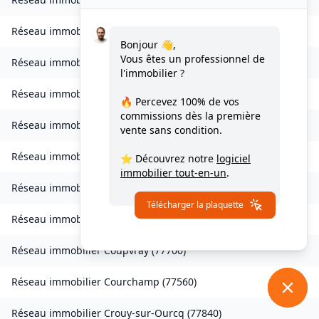
Réseau immobilier
Les Chapelles-Bourbon
(
77610
)
Bonjour 👋,
Vous êtes un professionnel de
Réseau immobilier
Charmentray
(
77410
)
l'immobilier ?
Réseau immobilier
Charny
(
77410
)
🔥 Percevez
100% de vos
commissions
dès la première
Réseau immobilier
Chessy
(
77700
)
vente sans condition.
Réseau immobilier
Combs-la-Ville
(
77380
)
⭐ Découvrez notre
logiciel
immobilier tout-en-un
.
Réseau immobilier
Compans
(
77290
)
Télécharger la plaquette
Réseau immobilier
Condé-Sainte-Libiaire
(
77450
)
Réseau immobilier
Coupvray
(
77700
)
Réseau immobilier
Courchamp
(
77560
)
Réseau immobilier
Crouy-sur-Ourcq
(
77840
)