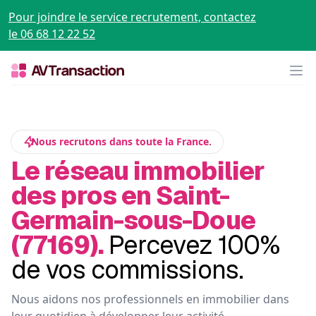
Pour joindre le service recrutement, contactez
le 06 68 12 22 52
Op
Nous recrutons dans toute la France.
Le réseau immobilier
des pros en Saint-
Germain-sous-Doue
(77169).
Percevez 100%
de vos commissions.
Nous aidons nos professionnels en immobilier dans