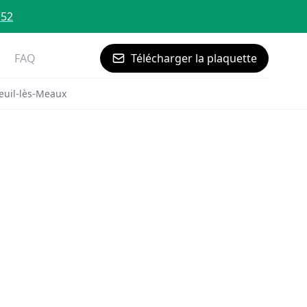
 52
FAQ
Télécharger la plaquette
euil-lès-Meaux