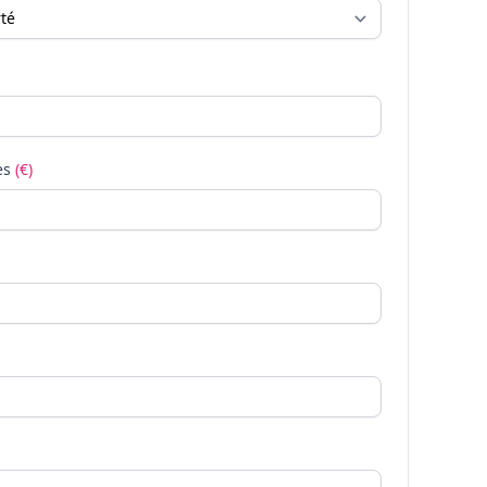
es
(€)