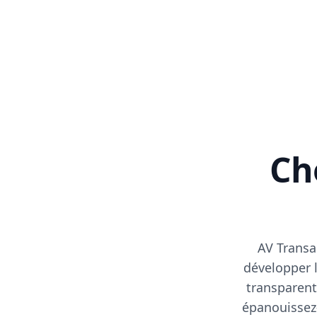
Cho
AV Transa
développer l
transparent
épanouissez-