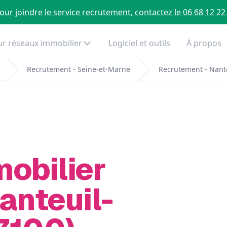
our joindre le service recrutement, contactez le 06 68 12 22
r réseaux immobilier
Logiciel et outils
À propos
Recrutement - Seine-et-Marne
Recrutement - Nant
mobilier
anteuil-