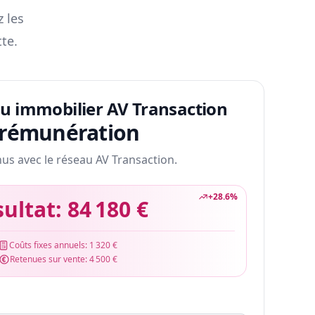
z les
te.
au immobilier AV Transaction
 rémunération
nus avec le réseau AV Transaction.
+
28.6
%
sultat:
84 180 €
Coûts fixes annuels:
1 320 €
Retenues sur vente:
4 500 €