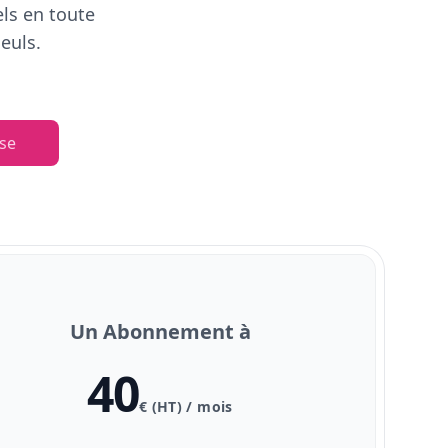
els en toute
euls.
se
Un Abonnement à
40
€ (HT) / mois