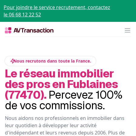
Pour joindre le service recrutement, contactez
le 06 68 12 22 52
Op
Nous recrutons dans toute la France.
Le réseau immobilier
des pros en Fublaines
(77470).
Percevez 100%
de vos commissions.
Nous aidons nos professionnels en immobilier dans
leur quotidien à développer leur activité
d'indépendant et leurs revenus depuis 2006. Plus de