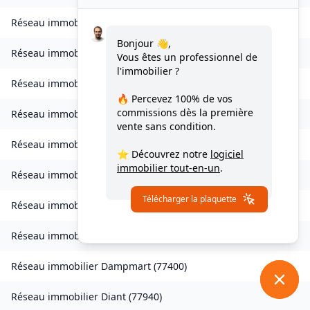
Réseau immobilier
Chessy
(
77700
)
Bonjour 👋,
Réseau immobilier
Combs-la-Ville
(
77380
)
Vous êtes un professionnel de
l'immobilier ?
Réseau immobilier
Compans
(
77290
)
🔥 Percevez
100% de vos
commissions
dès la première
Réseau immobilier
Condé-Sainte-Libiaire
(
77450
)
vente sans condition.
Réseau immobilier
Coupvray
(
77700
)
⭐ Découvrez notre
logiciel
immobilier tout-en-un
.
Réseau immobilier
Courchamp
(
77560
)
Télécharger la plaquette
Réseau immobilier
Crouy-sur-Ourcq
(
77840
)
Réseau immobilier
Dagny
(
77320
)
Réseau immobilier
Dampmart
(
77400
)
Réseau immobilier
Diant
(
77940
)