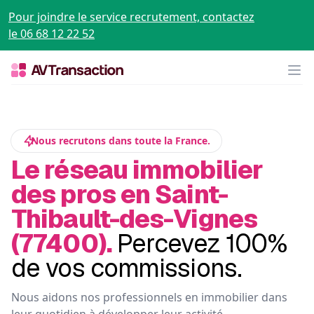
Pour joindre le service recrutement, contactez
le 06 68 12 22 52
Op
Nous recrutons dans toute la France.
Le réseau immobilier
des pros en Saint-
Thibault-des-Vignes
(77400).
Percevez 100%
de vos commissions.
Nous aidons nos professionnels en immobilier dans