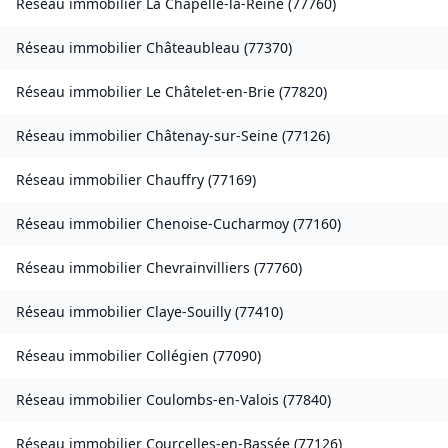
Réseau immobilier
La Chapelle-la-Reine
(
77760
)
Réseau immobilier
Châteaubleau
(
77370
)
Réseau immobilier
Le Châtelet-en-Brie
(
77820
)
Réseau immobilier
Châtenay-sur-Seine
(
77126
)
Réseau immobilier
Chauffry
(
77169
)
Réseau immobilier
Chenoise-Cucharmoy
(
77160
)
Réseau immobilier
Chevrainvilliers
(
77760
)
Réseau immobilier
Claye-Souilly
(
77410
)
Réseau immobilier
Collégien
(
77090
)
Réseau immobilier
Coulombs-en-Valois
(
77840
)
Réseau immobilier
Courcelles-en-Bassée
(
77126
)