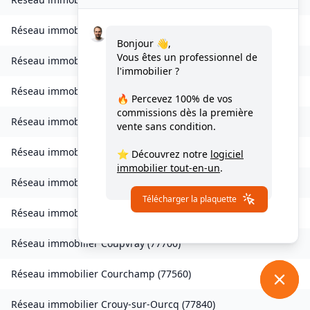
Réseau immobilier
Les Chapelles-Bourbon
(
77610
)
Bonjour 👋,
Vous êtes un professionnel de
Réseau immobilier
Charmentray
(
77410
)
l'immobilier ?
Réseau immobilier
Charny
(
77410
)
🔥 Percevez
100% de vos
commissions
dès la première
Réseau immobilier
Chessy
(
77700
)
vente sans condition.
Réseau immobilier
Combs-la-Ville
(
77380
)
⭐ Découvrez notre
logiciel
immobilier tout-en-un
.
Réseau immobilier
Compans
(
77290
)
Télécharger la plaquette
Réseau immobilier
Condé-Sainte-Libiaire
(
77450
)
Réseau immobilier
Coupvray
(
77700
)
Réseau immobilier
Courchamp
(
77560
)
Réseau immobilier
Crouy-sur-Ourcq
(
77840
)