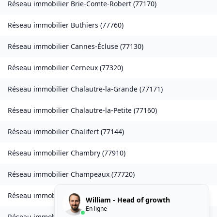
Réseau immobilier
Brie-Comte-Robert
(
77170
)
Réseau immobilier
Buthiers
(
77760
)
Réseau immobilier
Cannes-Écluse
(
77130
)
Réseau immobilier
Cerneux
(
77320
)
Réseau immobilier
Chalautre-la-Grande
(
77171
)
Réseau immobilier
Chalautre-la-Petite
(
77160
)
Réseau immobilier
Chalifert
(
77144
)
Réseau immobilier
Chambry
(
77910
)
Réseau immobilier
Champeaux
(
77720
)
Réseau immobilier
Chanteloup-en-Brie
(
77600
)
William - Head of growth
En ligne
Réseau immobilier
La Chapelle-Rablais
(
77370
)