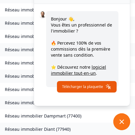
Réseau immobilier
Chessy
(
77700
)
Bonjour 👋,
Réseau immobilier
Combs-la-Ville
(
77380
)
Vous êtes un professionnel de
l'immobilier ?
Réseau immobilier
Compans
(
77290
)
🔥 Percevez
100% de vos
commissions
dès la première
Réseau immobilier
Condé-Sainte-Libiaire
(
77450
)
vente sans condition.
Réseau immobilier
Coupvray
(
77700
)
⭐ Découvrez notre
logiciel
immobilier tout-en-un
.
Réseau immobilier
Courchamp
(
77560
)
Télécharger la plaquette
Réseau immobilier
Crouy-sur-Ourcq
(
77840
)
Réseau immobilier
Dagny
(
77320
)
Réseau immobilier
Dampmart
(
77400
)
Réseau immobilier
Diant
(
77940
)