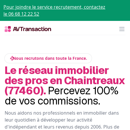
Pour joindre le service recrutement, contactez
le 06 68 12 22 52
Op
Nous recrutons dans toute la France.
Le réseau immobilier
des pros en Chaintreaux
(77460).
Percevez 100%
de vos commissions.
Nous aidons nos professionnels en immobilier dans
leur quotidien à développer leur activité
d'indépendant et leurs revenus depuis 2006. Plus de