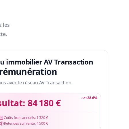
z les
te.
au immobilier AV Transaction
 rémunération
nus avec le réseau AV Transaction.
+
28.6
%
sultat:
84 180 €
Coûts fixes annuels:
1 320 €
Retenues sur vente:
4 500 €