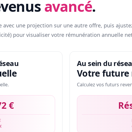
evenus
avancé
.
 avec une projection sur une autre offre, puis ajuste
icité) pour visualiser votre rémunération annuelle net
réseau
Au sein du rése
elle
Votre future
elle.
Calculez vos futurs reve
72 €
Ré
€
 €