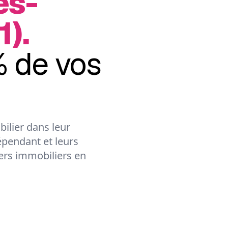
ès-
1).
 de vos
ilier dans leur
épendant et leurs
lers immobiliers en