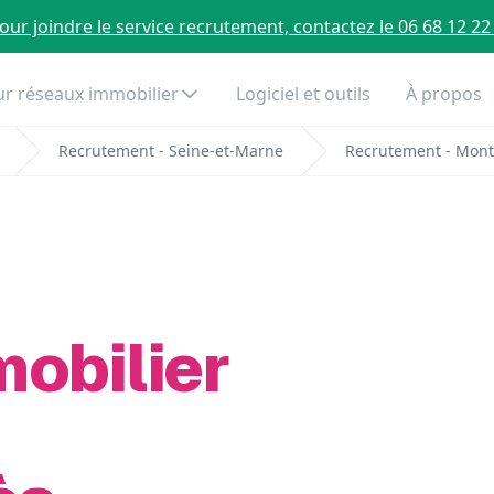
our joindre le service recrutement, contactez le 06 68 12 22
r réseaux immobilier
Logiciel et outils
À propos
Recrutement - Seine-et-Marne
Recrutement - Mont
mobilier