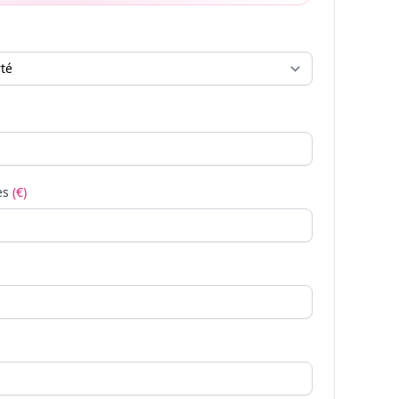
es
(€)