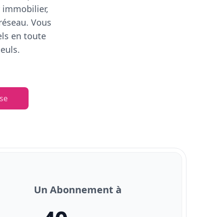
 immobilier,
 réseau. Vous
els en toute
euls.
se
Un Abonnement à