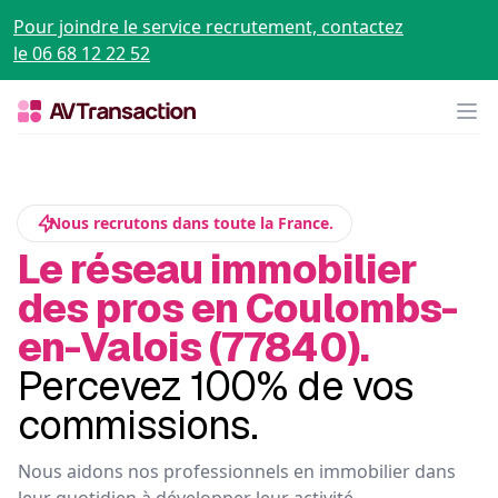
Pour joindre le service recrutement, contactez
le 06 68 12 22 52
Op
Nous recrutons dans toute la France.
Le réseau immobilier
des pros en Coulombs-
en-Valois (77840).
Percevez 100% de vos
commissions.
Nous aidons nos professionnels en immobilier dans