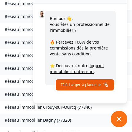
Réseau immobilier
Charmentray
(
77410
)
Réseau immobilier
Charny
(
77410
)
Bonjour 👋,
Vous êtes un professionnel de
Réseau immobilier
Chessy
(
77700
)
l'immobilier ?
🔥 Percevez
100% de vos
Réseau immobilier
Combs-la-Ville
(
77380
)
commissions
dès la première
vente sans condition.
Réseau immobilier
Compans
(
77290
)
⭐ Découvrez notre
logiciel
Réseau immobilier
Condé-Sainte-Libiaire
(
77450
)
immobilier tout-en-un
.
Réseau immobilier
Coupvray
(
77700
)
Télécharger la plaquette
Réseau immobilier
Courchamp
(
77560
)
Réseau immobilier
Crouy-sur-Ourcq
(
77840
)
Réseau immobilier
Dagny
(
77320
)