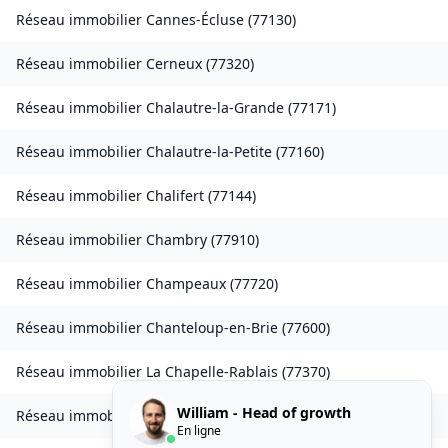
Réseau immobilier
Cannes-Écluse
(
77130
)
Réseau immobilier
Cerneux
(
77320
)
Réseau immobilier
Chalautre-la-Grande
(
77171
)
Réseau immobilier
Chalautre-la-Petite
(
77160
)
Réseau immobilier
Chalifert
(
77144
)
Réseau immobilier
Chambry
(
77910
)
Réseau immobilier
Champeaux
(
77720
)
Réseau immobilier
Chanteloup-en-Brie
(
77600
)
Réseau immobilier
La Chapelle-Rablais
(
77370
)
William - Head of growth
Réseau immobilier
Les Chapelles-Bourbon
(
77610
)
En ligne