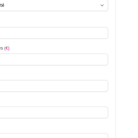
es
(€)