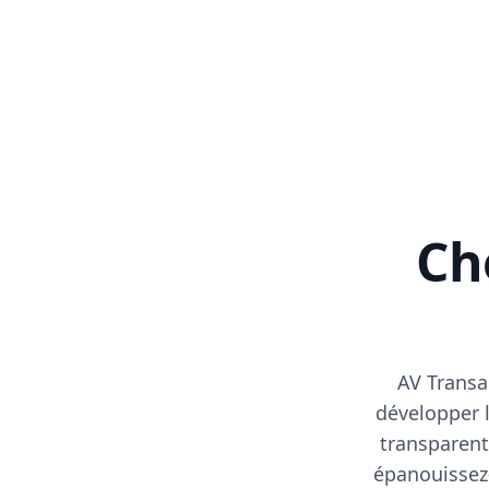
Cho
AV Transa
développer l
transparent
épanouissez-