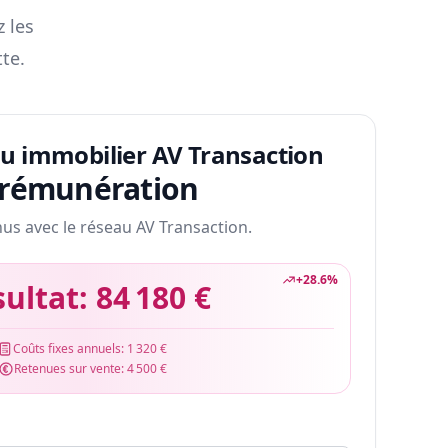
z les
te.
au immobilier AV Transaction
 rémunération
nus avec le réseau AV Transaction.
+
28.6
%
sultat:
84 180 €
Coûts fixes annuels:
1 320 €
Retenues sur vente:
4 500 €