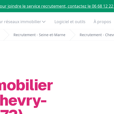
our joindre le service recrutement, contactez le 06 68 12 22
r réseaux immobilier
Logiciel et outils
À propos
Recrutement - Seine-et-Marne
Recrutement - Chev
mobilier
Chevry-