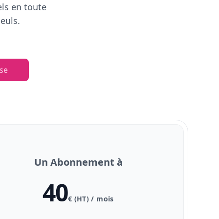
els en toute
euls.
se
Un Abonnement à
40
€ (HT) / mois