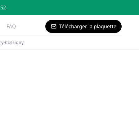
 52
FAQ
Télécharger la plaquette
ry-Cossigny