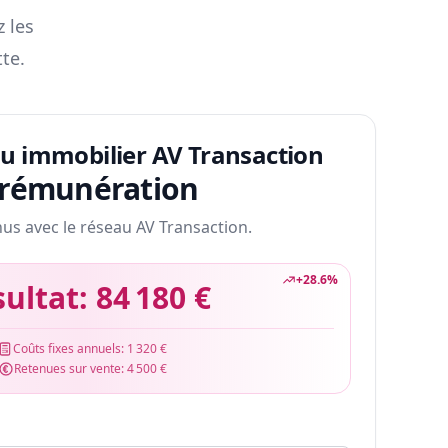
z les
te.
au immobilier AV Transaction
 rémunération
nus avec le réseau AV Transaction.
+
28.6
%
sultat:
84 180 €
Coûts fixes annuels:
1 320 €
Retenues sur vente:
4 500 €