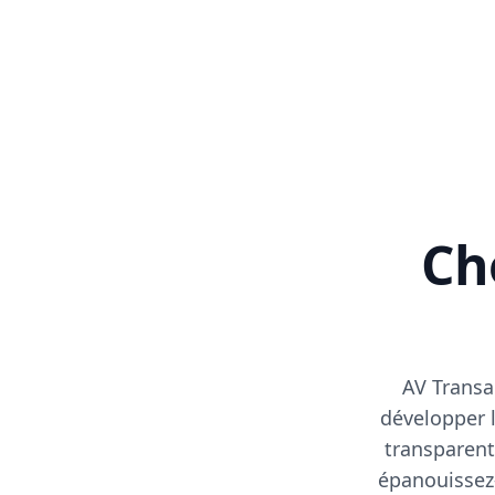
Cho
AV Transa
développer l
transparent
épanouissez-