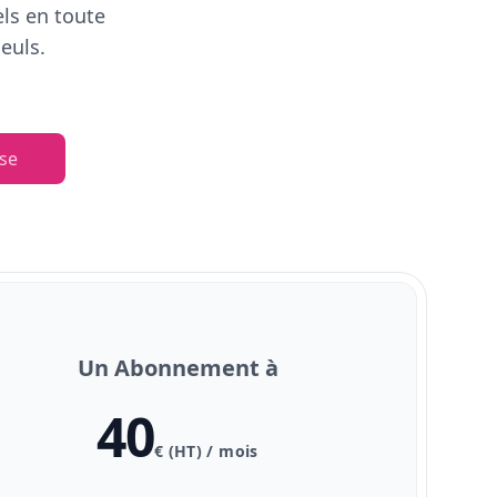
els en toute
euls.
se
Un Abonnement à
40
€ (HT) / mois