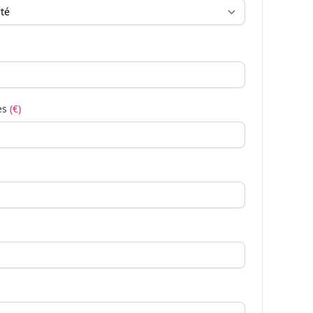
es
(€)