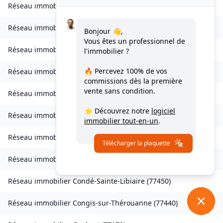
Réseau immobilier
Citry
(
77730
)
Réseau immobilier
Claye-Souilly
(
77410
)
Bonjour 👋,
Vous êtes un professionnel de
Réseau immobilier
Clos-Fontaine
(
77370
)
l'immobilier ?
🔥 Percevez
100% de vos
Réseau immobilier
Cocherel
(
77440
)
commissions
dès la première
vente sans condition.
Réseau immobilier
Collégien
(
77090
)
⭐ Découvrez notre
logiciel
Réseau immobilier
Combs-la-Ville
(
77380
)
immobilier tout-en-un
.
Réseau immobilier
Compans
(
77290
)
Télécharger la plaquette
Réseau immobilier
Conches-sur-Gondoire
(
77600
)
Réseau immobilier
Condé-Sainte-Libiaire
(
77450
)
Réseau immobilier
Congis-sur-Thérouanne
(
77440
)