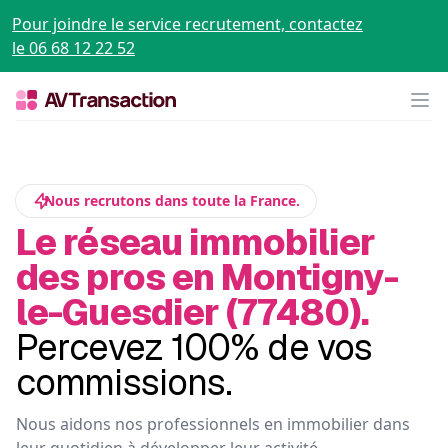
Pour joindre le service recrutement, contactez
le 06 68 12 22 52
Op
Nous recrutons dans toute la France.
Le réseau immobilier
des pros en Montigny-
le-Guesdier (77480).
Percevez 100% de vos
commissions.
Nous aidons nos professionnels en immobilier dans