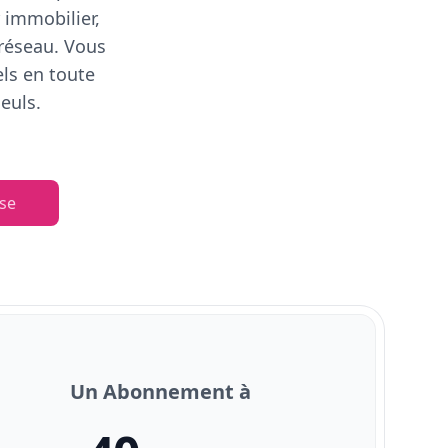
 immobilier,
 réseau. Vous
els en toute
euls.
se
Un Abonnement à