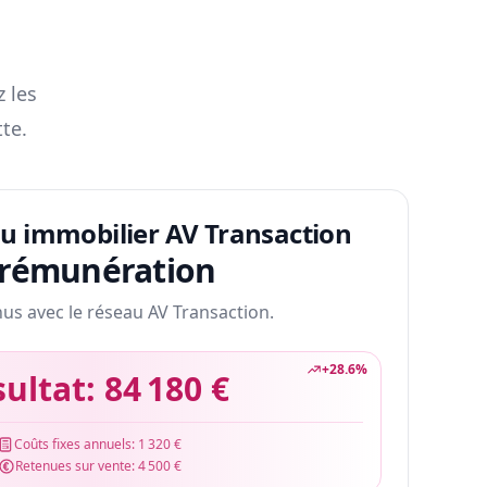
z les
te.
au immobilier AV Transaction
 rémunération
nus avec le réseau AV Transaction.
+
28.6
%
sultat:
84 180 €
Coûts fixes annuels:
1 320 €
Retenues sur vente:
4 500 €