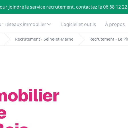
our joindre le service recrutement, contactez le 06 68 12 22
r réseaux immobilier
Logiciel et outils
À propos
Recrutement - Seine-et-Marne
Recrutement - Le Pl
mobilier
e