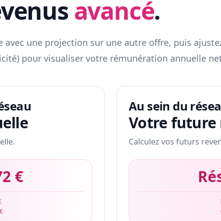
evenus
avancé
.
 avec une projection sur une autre offre, puis ajuste
icité) pour visualiser votre rémunération annuelle net
réseau
Au sein du rése
elle
Votre future
elle.
Calculez vos futurs reve
72 €
Ré
€
 €