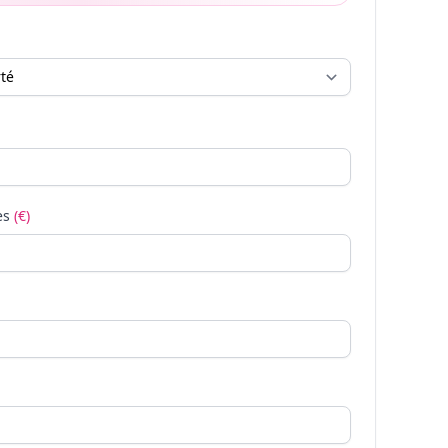
es
(€)