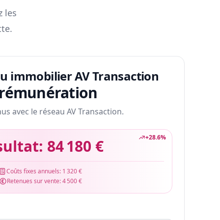
z les
te.
au immobilier AV Transaction
 rémunération
nus avec le réseau AV Transaction.
+
28.6
%
sultat:
84 180 €
Coûts fixes annuels:
1 320 €
Retenues sur vente:
4 500 €