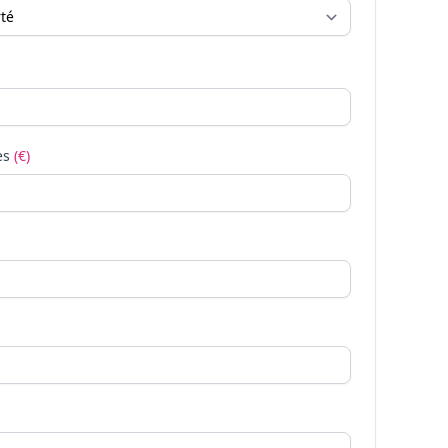
es
(€)