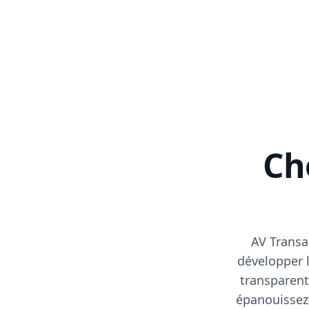
Cho
AV Transa
développer l
transparent
épanouissez-