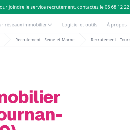
our joindre le service recrutement, contactez le 06 68 12 22
r réseaux immobilier
Logiciel et outils
À propos
Recrutement - Seine-et-Marne
Recrutement - Tour
mobilier
Tournan-