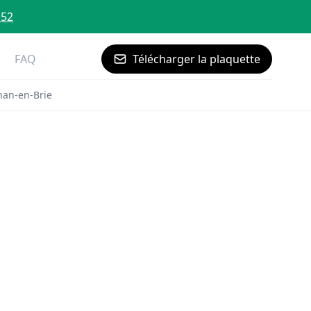
 52
FAQ
Télécharger la plaquette
nan-en-Brie