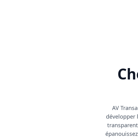
Cho
AV Transa
développer l
transparent
épanouissez-