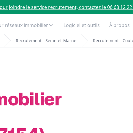
our joindre le service recrutement, contactez le 06 68 12 22
r réseaux immobilier
Logiciel et outils
À propos
Recrutement - Seine-et-Marne
Recrutement - Cout
mobilier