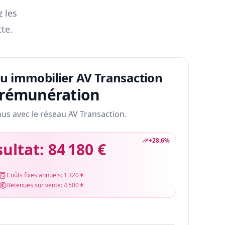
z les
te.
au immobilier AV Transaction
 rémunération
nus avec le réseau AV Transaction.
+
28.6
%
sultat:
84 180 €
Coûts fixes annuels:
1 320 €
Retenues sur vente:
4 500 €