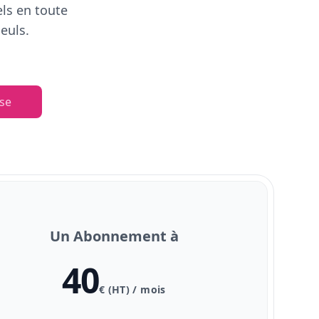
els en toute
euls.
se
Un Abonnement à
40
€ (HT) / mois