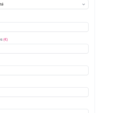
es
(€)