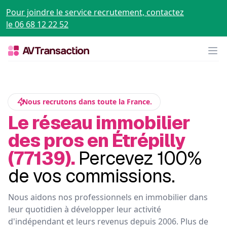
Pour joindre le service recrutement, contactez
le 06 68 12 22 52
Op
Nous recrutons dans toute la France.
Le réseau immobilier
des pros en Étrépilly
(77139).
Percevez 100%
de vos commissions.
Nous aidons nos professionnels en immobilier dans
leur quotidien à développer leur activité
d'indépendant et leurs revenus depuis 2006. Plus de