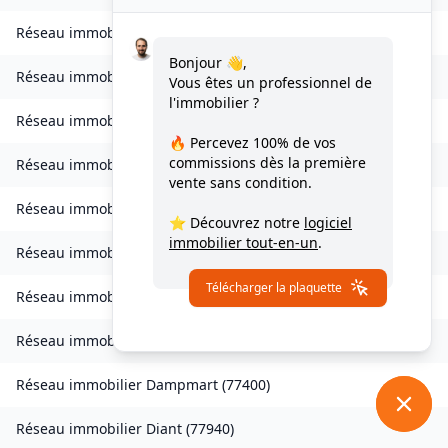
Réseau immobilier
Chessy
(
77700
)
Bonjour 👋,
Réseau immobilier
Combs-la-Ville
(
77380
)
Vous êtes un professionnel de
l'immobilier ?
Réseau immobilier
Compans
(
77290
)
🔥 Percevez
100% de vos
commissions
dès la première
Réseau immobilier
Condé-Sainte-Libiaire
(
77450
)
vente sans condition.
Réseau immobilier
Coupvray
(
77700
)
⭐ Découvrez notre
logiciel
immobilier tout-en-un
.
Réseau immobilier
Courchamp
(
77560
)
Télécharger la plaquette
Réseau immobilier
Crouy-sur-Ourcq
(
77840
)
Réseau immobilier
Dagny
(
77320
)
Réseau immobilier
Dampmart
(
77400
)
Réseau immobilier
Diant
(
77940
)