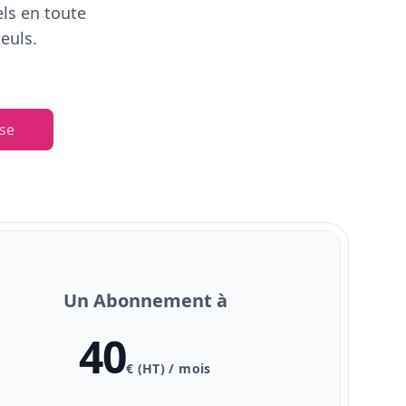
els en toute
euls.
se
Un Abonnement à
40
€ (HT) / mois