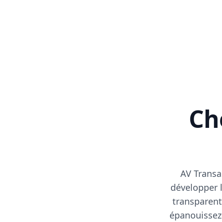
Cho
AV Transa
développer l
transparent
épanouissez-