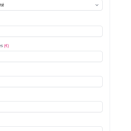
es
(€)