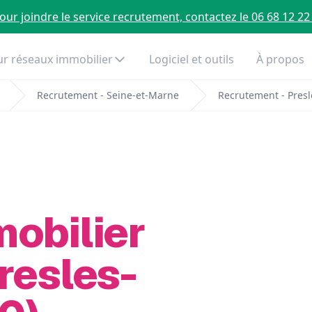
our joindre le service recrutement, contactez le 06 68 12 22
r réseaux immobilier
Logiciel et outils
À propos
Recrutement - Seine-et-Marne
Recrutement - Presl
mobilier
resles-