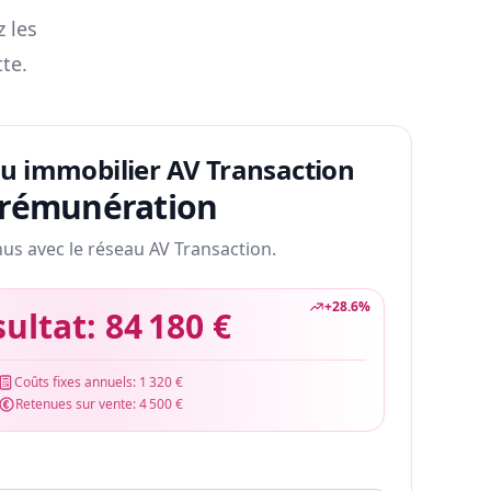
z les
te.
au immobilier AV Transaction
 rémunération
nus avec le réseau AV Transaction.
+
28.6
%
sultat:
84 180 €
Coûts fixes annuels:
1 320 €
Retenues sur vente:
4 500 €