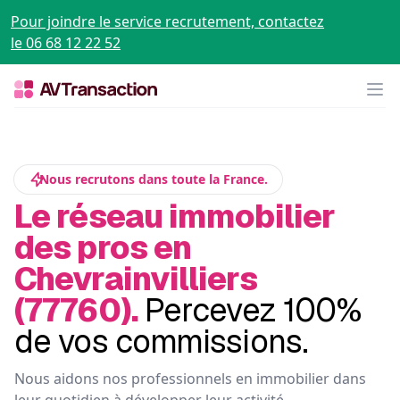
Pour joindre le service recrutement, contactez
le 06 68 12 22 52
Op
Nous recrutons dans toute la France.
Le réseau immobilier
des pros en
Chevrainvilliers
(77760).
Percevez 100%
de vos commissions.
Nous aidons nos professionnels en immobilier dans