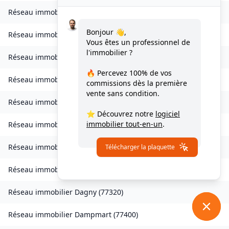
Réseau immobilier
Charny
(
77410
)
Bonjour 👋,
Réseau immobilier
Chessy
(
77700
)
Vous êtes un professionnel de
l'immobilier ?
Réseau immobilier
Combs-la-Ville
(
77380
)
🔥 Percevez
100% de vos
Réseau immobilier
Compans
(
77290
)
commissions
dès la première
vente sans condition.
Réseau immobilier
Condé-Sainte-Libiaire
(
77450
)
⭐ Découvrez notre
logiciel
immobilier tout-en-un
.
Réseau immobilier
Coupvray
(
77700
)
Réseau immobilier
Courchamp
(
77560
)
Télécharger la plaquette
Réseau immobilier
Crouy-sur-Ourcq
(
77840
)
Réseau immobilier
Dagny
(
77320
)
Réseau immobilier
Dampmart
(
77400
)