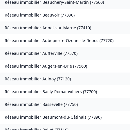
Réseau immobilier
Beauchery-Saint-Martin
(
77560
)
Réseau immobilier
Beauvoir
(
77390
)
Réseau immobilier
Annet-sur-Marne
(
77410
)
Réseau immobilier
Aubepierre-Ozouer-le-Repos
(
77720
)
Réseau immobilier
Aufferville
(
77570
)
Réseau immobilier
Augers-en-Brie
(
77560
)
Réseau immobilier
Aulnoy
(
77120
)
Réseau immobilier
Bailly-Romainvilliers
(
77700
)
Réseau immobilier
Bassevelle
(
77750
)
Réseau immobilier
Beaumont-du-Gâtinais
(
77890
)
Réseau immobilier
Bellot
(
77510
)