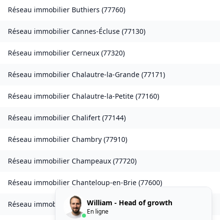
Réseau immobilier
Buthiers
(
77760
)
Réseau immobilier
Cannes-Écluse
(
77130
)
Réseau immobilier
Cerneux
(
77320
)
Réseau immobilier
Chalautre-la-Grande
(
77171
)
Réseau immobilier
Chalautre-la-Petite
(
77160
)
Réseau immobilier
Chalifert
(
77144
)
Réseau immobilier
Chambry
(
77910
)
Réseau immobilier
Champeaux
(
77720
)
Réseau immobilier
Chanteloup-en-Brie
(
77600
)
William - Head of growth
Réseau immobilier
La Chapelle-Rablais
(
77370
)
En ligne