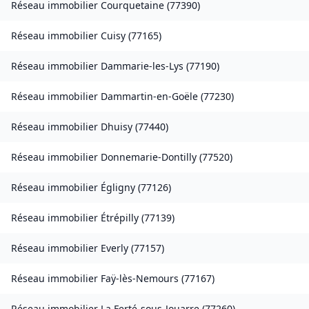
Réseau immobilier
Courquetaine
(
77390
)
Réseau immobilier
Cuisy
(
77165
)
Réseau immobilier
Dammarie-les-Lys
(
77190
)
Réseau immobilier
Dammartin-en-Goële
(
77230
)
Réseau immobilier
Dhuisy
(
77440
)
Réseau immobilier
Donnemarie-Dontilly
(
77520
)
Réseau immobilier
Égligny
(
77126
)
Réseau immobilier
Étrépilly
(
77139
)
Réseau immobilier
Everly
(
77157
)
Réseau immobilier
Faÿ-lès-Nemours
(
77167
)
Réseau immobilier
La Ferté-sous-Jouarre
(
77260
)