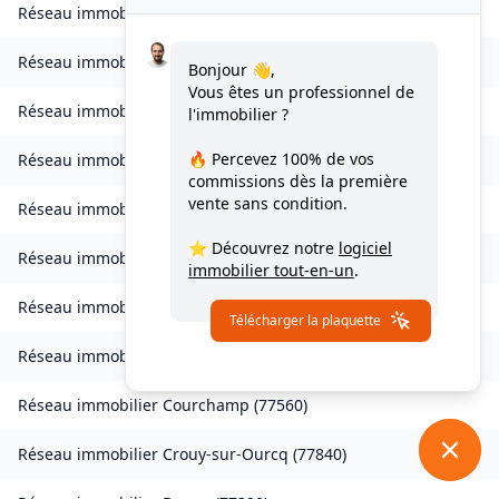
Réseau immobilier
Les Chapelles-Bourbon
(
77610
)
Réseau immobilier
Charmentray
(
77410
)
Bonjour 👋,
Vous êtes un professionnel de
Réseau immobilier
Charny
(
77410
)
l'immobilier ?
🔥 Percevez
100% de vos
Réseau immobilier
Chessy
(
77700
)
commissions
dès la première
vente sans condition.
Réseau immobilier
Combs-la-Ville
(
77380
)
⭐ Découvrez notre
logiciel
Réseau immobilier
Compans
(
77290
)
immobilier tout-en-un
.
Réseau immobilier
Condé-Sainte-Libiaire
(
77450
)
Télécharger la plaquette
Réseau immobilier
Coupvray
(
77700
)
Réseau immobilier
Courchamp
(
77560
)
Réseau immobilier
Crouy-sur-Ourcq
(
77840
)