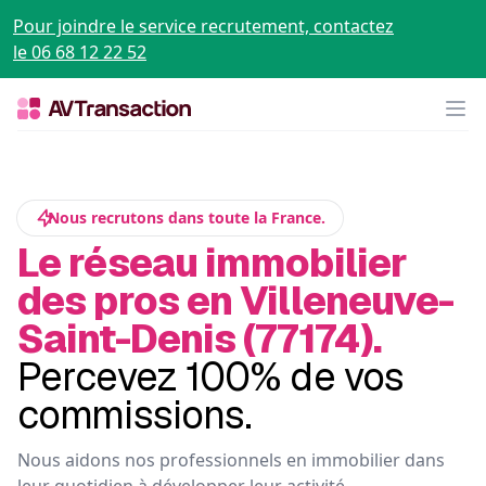
Pour joindre le service recrutement, contactez
le 06 68 12 22 52
Op
Nous recrutons dans toute la France.
Le réseau immobilier
des pros en Villeneuve-
Saint-Denis (77174).
Percevez 100% de vos
commissions.
Nous aidons nos professionnels en immobilier dans