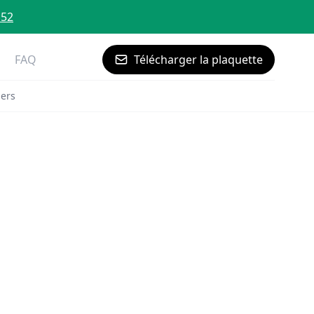
 52
FAQ
Télécharger la plaquette
iers