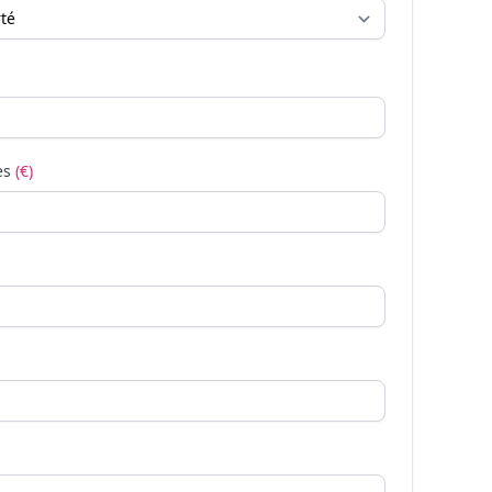
es
(€)