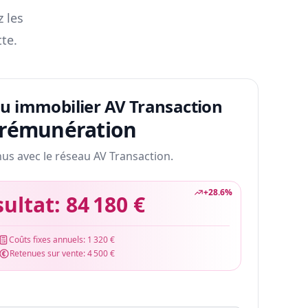
z les
te.
au immobilier AV Transaction
 rémunération
nus avec le réseau AV Transaction.
+
28.6
%
sultat:
84 180 €
Coûts fixes annuels:
1 320 €
Retenues sur vente:
4 500 €