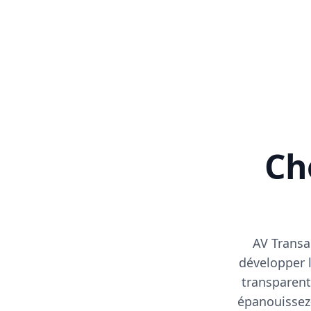
Cho
AV Transa
développer l
transparent
épanouissez-