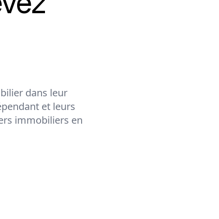
evez
ilier dans leur
épendant et leurs
lers immobiliers en