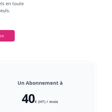
els en toute
euls.
se
Un Abonnement à
40
€ (HT) / mois