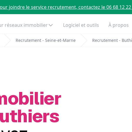
our joindre le service recrutement, contactez le 06 68 12 22
r réseaux immobilier
Logiciel et outils
À propos
Recrutement - Seine-et-Marne
Recrutement - Buth
mobilier
uthiers