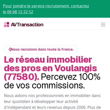
Pour joindre le service recrutement, contactez
le 06 68 12 22 52
Op
Nous recrutons dans toute la France.
Le réseau immobilier
des pros en Voulangis
(77580).
Percevez 100%
de vos commissions.
Nous aidons nos professionnels en immobilier dans
leur quotidien à développer leur activité
d'indépendant et leurs revenus depuis 2006. Plus de