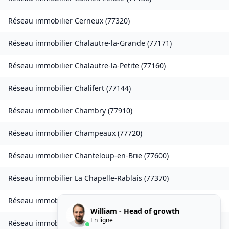
Réseau immobilier
Cerneux
(
77320
)
Réseau immobilier
Chalautre-la-Grande
(
77171
)
Réseau immobilier
Chalautre-la-Petite
(
77160
)
Réseau immobilier
Chalifert
(
77144
)
Réseau immobilier
Chambry
(
77910
)
Réseau immobilier
Champeaux
(
77720
)
Réseau immobilier
Chanteloup-en-Brie
(
77600
)
Réseau immobilier
La Chapelle-Rablais
(
77370
)
Réseau immobilier
Les Chapelles-Bourbon
(
77610
)
William - Head of growth
En ligne
Réseau immobilier
Charmentray
(
77410
)