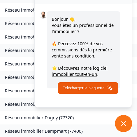
Réseau immobilier
Charny
(
77410
)
Bonjour 👋,
Réseau immobilier
Chessy
(
77700
)
Vous êtes un professionnel de
l'immobilier ?
Réseau immobilier
Combs-la-Ville
(
77380
)
🔥 Percevez
100% de vos
commissions
dès la première
Réseau immobilier
Compans
(
77290
)
vente sans condition.
Réseau immobilier
Condé-Sainte-Libiaire
(
77450
)
⭐ Découvrez notre
logiciel
immobilier tout-en-un
.
Réseau immobilier
Coupvray
(
77700
)
Télécharger la plaquette
Réseau immobilier
Courchamp
(
77560
)
Réseau immobilier
Crouy-sur-Ourcq
(
77840
)
Réseau immobilier
Dagny
(
77320
)
Réseau immobilier
Dampmart
(
77400
)