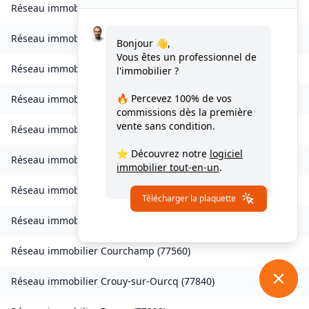
Réseau immobilier
Les Chapelles-Bourbon
(
77610
)
Réseau immobilier
Charmentray
(
77410
)
Bonjour 👋,
Vous êtes un professionnel de
Réseau immobilier
Charny
(
77410
)
l'immobilier ?
🔥 Percevez
100% de vos
Réseau immobilier
Chessy
(
77700
)
commissions
dès la première
vente sans condition.
Réseau immobilier
Combs-la-Ville
(
77380
)
⭐ Découvrez notre
logiciel
Réseau immobilier
Compans
(
77290
)
immobilier tout-en-un
.
Réseau immobilier
Condé-Sainte-Libiaire
(
77450
)
Télécharger la plaquette
Réseau immobilier
Coupvray
(
77700
)
Réseau immobilier
Courchamp
(
77560
)
Réseau immobilier
Crouy-sur-Ourcq
(
77840
)