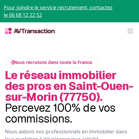
Pour joindre le service recrutement, contactez
le 06 68 12 22 52
Op
Nous recrutons dans toute la France.
Le réseau immobilier
des pros en Saint-Ouen-
sur-Morin (77750).
Percevez 100% de vos
commissions.
Nous aidons nos professionnels en immobilier dans