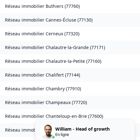
Réseau immobilier
Buthiers
(
77760
)
Réseau immobilier
Cannes-Écluse
(
77130
)
Réseau immobilier
Cerneux
(
77320
)
Réseau immobilier
Chalautre-la-Grande
(
77171
)
Réseau immobilier
Chalautre-la-Petite
(
77160
)
Réseau immobilier
Chalifert
(
77144
)
Réseau immobilier
Chambry
(
77910
)
Réseau immobilier
Champeaux
(
77720
)
Réseau immobilier
Chanteloup-en-Brie
(
77600
)
William - Head of growth
Réseau immobilier
La Chapelle-Rablais
(
77370
)
En ligne