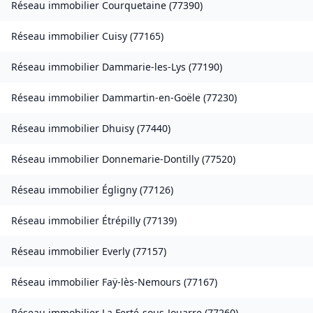
Réseau immobilier
Courquetaine
(
77390
)
Réseau immobilier
Cuisy
(
77165
)
Réseau immobilier
Dammarie-les-Lys
(
77190
)
Réseau immobilier
Dammartin-en-Goële
(
77230
)
Réseau immobilier
Dhuisy
(
77440
)
Réseau immobilier
Donnemarie-Dontilly
(
77520
)
Réseau immobilier
Égligny
(
77126
)
Réseau immobilier
Étrépilly
(
77139
)
Réseau immobilier
Everly
(
77157
)
Réseau immobilier
Faÿ-lès-Nemours
(
77167
)
Réseau immobilier
La Ferté-sous-Jouarre
(
77260
)