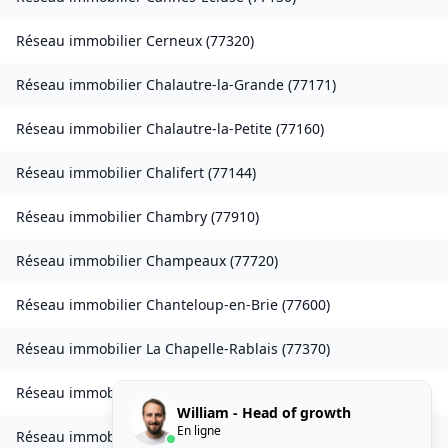
Réseau immobilier
Cerneux
(
77320
)
Réseau immobilier
Chalautre-la-Grande
(
77171
)
Réseau immobilier
Chalautre-la-Petite
(
77160
)
Réseau immobilier
Chalifert
(
77144
)
Réseau immobilier
Chambry
(
77910
)
Réseau immobilier
Champeaux
(
77720
)
Réseau immobilier
Chanteloup-en-Brie
(
77600
)
Réseau immobilier
La Chapelle-Rablais
(
77370
)
Réseau immobilier
Les Chapelles-Bourbon
(
77610
)
William - Head of growth
En ligne
Réseau immobilier
Charmentray
(
77410
)