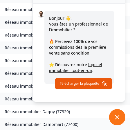
Réseau immobilier
Charny
(
77410
)
Bonjour 👋,
Réseau immobilier
Chessy
(
77700
)
Vous êtes un professionnel de
l'immobilier ?
Réseau immobilier
Combs-la-Ville
(
77380
)
🔥 Percevez
100% de vos
commissions
dès la première
Réseau immobilier
Compans
(
77290
)
vente sans condition.
Réseau immobilier
Condé-Sainte-Libiaire
(
77450
)
⭐ Découvrez notre
logiciel
immobilier tout-en-un
.
Réseau immobilier
Coupvray
(
77700
)
Télécharger la plaquette
Réseau immobilier
Courchamp
(
77560
)
Réseau immobilier
Crouy-sur-Ourcq
(
77840
)
Réseau immobilier
Dagny
(
77320
)
Réseau immobilier
Dampmart
(
77400
)