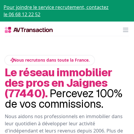
Pour joindre le service recrutement, contactez
le 06 68 12 22 52
Op
Nous recrutons dans toute la France.
Le réseau immobilier
des pros en Jaignes
(77440).
Percevez 100%
de vos commissions.
Nous aidons nos professionnels en immobilier dans
leur quotidien à développer leur activité
d'indépendant et leurs revenus depuis 2006. Plus de