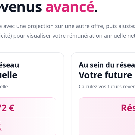
evenus
avancé
.
 avec une projection sur une autre offre, puis ajuste
icité) pour visualiser votre rémunération annuelle net
réseau
Au sein du rése
elle
Votre future
elle.
Calculez vos futurs reve
72 €
Ré
€
 €