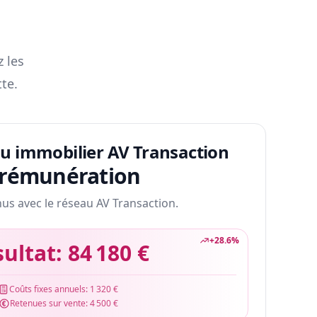
z les
te.
au immobilier AV Transaction
 rémunération
nus avec le réseau AV Transaction.
+
28.6
%
sultat:
84 180 €
Coûts fixes annuels:
1 320 €
Retenues sur vente:
4 500 €