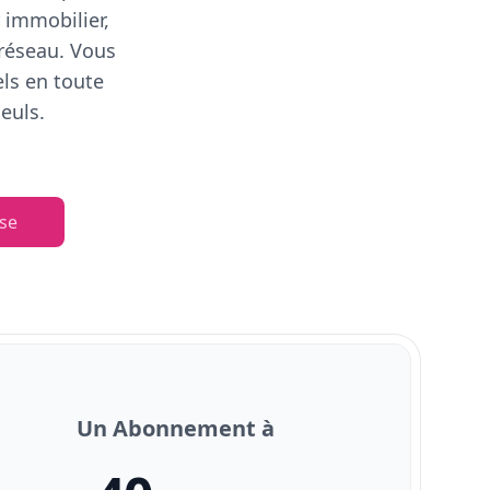
 immobilier,
 réseau. Vous
els en toute
euls.
se
Un Abonnement à