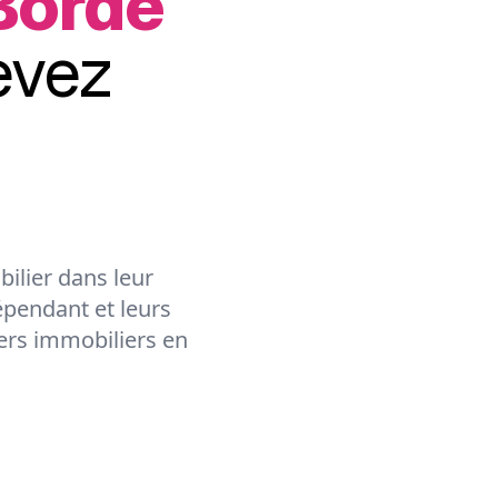
Borde
evez
ilier dans leur
épendant et leurs
lers immobiliers en