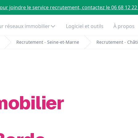
our joindre le service recrutement, contactez le 06 68 12 22
r réseaux immobilier
Logiciel et outils
À propos
Recrutement - Seine-et-Marne
Recrutement - Châti
mobilier