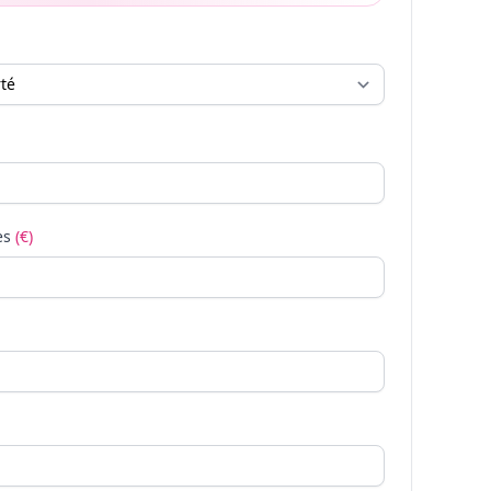
es
(€)