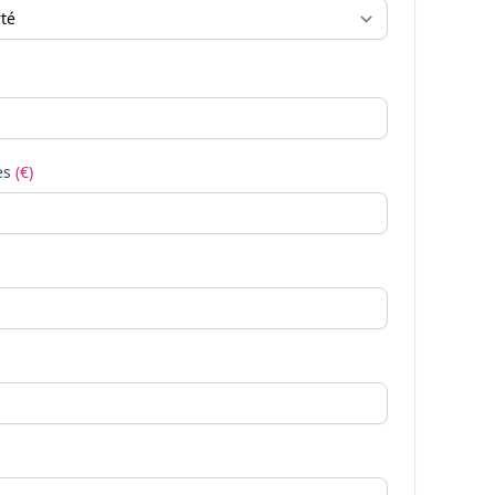
es
(€)