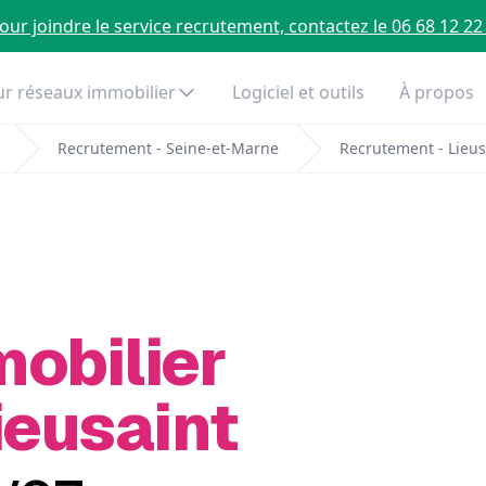
our joindre le service recrutement, contactez le 06 68 12 22
r réseaux immobilier
Logiciel et outils
À propos
Recrutement - Seine-et-Marne
Recrutement - Lieus
mobilier
ieusaint