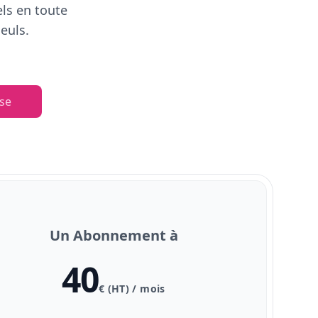
els en toute
euls.
se
Un Abonnement à
40
€ (HT) / mois