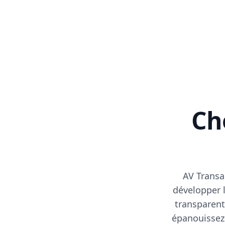
Cho
AV Transa
développer l
transparent
épanouissez-