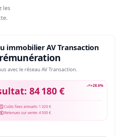
z les
te.
au immobilier AV Transaction
 rémunération
nus avec le réseau AV Transaction.
+
28.6
%
sultat:
84 180 €
Coûts fixes annuels:
1 320 €
Retenues sur vente:
4 500 €