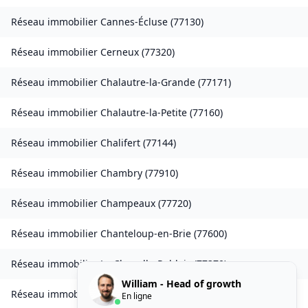
Réseau immobilier
Cannes-Écluse
(
77130
)
Réseau immobilier
Cerneux
(
77320
)
Réseau immobilier
Chalautre-la-Grande
(
77171
)
Réseau immobilier
Chalautre-la-Petite
(
77160
)
Réseau immobilier
Chalifert
(
77144
)
Réseau immobilier
Chambry
(
77910
)
Réseau immobilier
Champeaux
(
77720
)
Réseau immobilier
Chanteloup-en-Brie
(
77600
)
Réseau immobilier
La Chapelle-Rablais
(
77370
)
William - Head of growth
Réseau immobilier
Les Chapelles-Bourbon
(
77610
)
En ligne