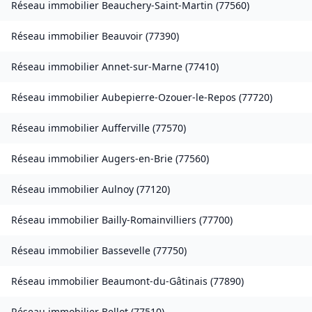
Réseau immobilier
Beauchery-Saint-Martin
(
77560
)
Réseau immobilier
Beauvoir
(
77390
)
Réseau immobilier
Annet-sur-Marne
(
77410
)
Réseau immobilier
Aubepierre-Ozouer-le-Repos
(
77720
)
Réseau immobilier
Aufferville
(
77570
)
Réseau immobilier
Augers-en-Brie
(
77560
)
Réseau immobilier
Aulnoy
(
77120
)
Réseau immobilier
Bailly-Romainvilliers
(
77700
)
Réseau immobilier
Bassevelle
(
77750
)
Réseau immobilier
Beaumont-du-Gâtinais
(
77890
)
Réseau immobilier
Bellot
(
77510
)