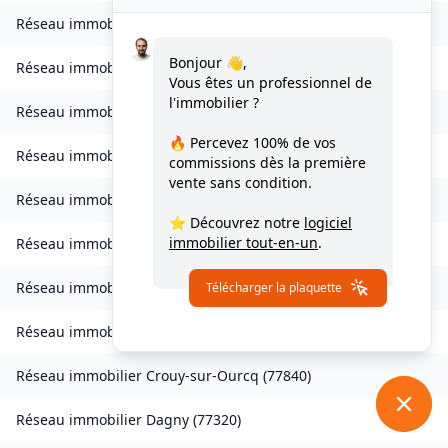
Réseau immobilier
Charmentray
(
77410
)
Bonjour 👋,
Réseau immobilier
Charny
(
77410
)
Vous êtes un professionnel de
l'immobilier ?
Réseau immobilier
Chessy
(
77700
)
🔥 Percevez
100% de vos
Réseau immobilier
Combs-la-Ville
(
77380
)
commissions
dès la première
vente sans condition.
Réseau immobilier
Compans
(
77290
)
⭐ Découvrez notre
logiciel
immobilier tout-en-un
.
Réseau immobilier
Condé-Sainte-Libiaire
(
77450
)
Réseau immobilier
Coupvray
(
77700
)
Télécharger la plaquette
Réseau immobilier
Courchamp
(
77560
)
Réseau immobilier
Crouy-sur-Ourcq
(
77840
)
Réseau immobilier
Dagny
(
77320
)