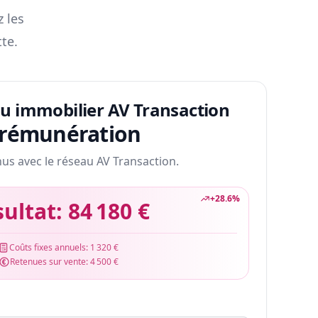
z les
te.
au immobilier AV Transaction
 rémunération
nus avec le réseau AV Transaction.
+
28.6
%
sultat:
84 180 €
Coûts fixes annuels:
1 320 €
Retenues sur vente:
4 500 €