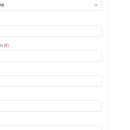
es
(€)