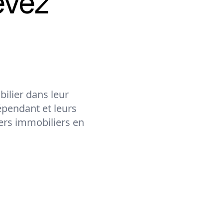
evez
ilier dans leur
épendant et leurs
lers immobiliers en