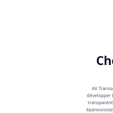
Cho
AV Transa
développer l
transparent
épanouissez-