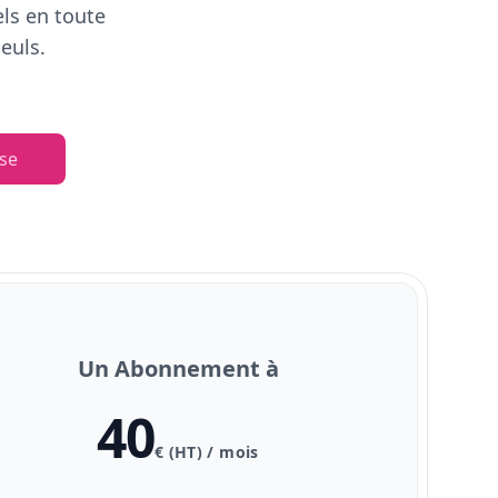
els en toute
euls.
se
Un Abonnement à
40
€ (HT) / mois