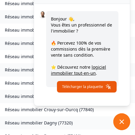
Réseau immobilier
Charmentray
(
77410
)
Réseau immobilier
Charny
(
77410
)
Bonjour 👋,
Vous êtes un professionnel de
Réseau immobilier
Chessy
(
77700
)
l'immobilier ?
🔥 Percevez
100% de vos
Réseau immobilier
Combs-la-Ville
(
77380
)
commissions
dès la première
vente sans condition.
Réseau immobilier
Compans
(
77290
)
⭐ Découvrez notre
logiciel
Réseau immobilier
Condé-Sainte-Libiaire
(
77450
)
immobilier tout-en-un
.
Réseau immobilier
Coupvray
(
77700
)
Télécharger la plaquette
Réseau immobilier
Courchamp
(
77560
)
Réseau immobilier
Crouy-sur-Ourcq
(
77840
)
Réseau immobilier
Dagny
(
77320
)