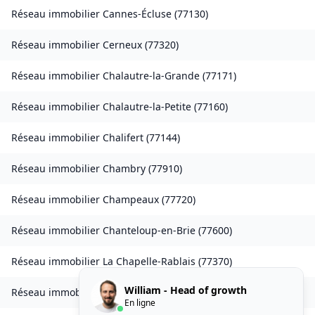
Réseau immobilier
Cannes-Écluse
(
77130
)
Réseau immobilier
Cerneux
(
77320
)
Réseau immobilier
Chalautre-la-Grande
(
77171
)
Réseau immobilier
Chalautre-la-Petite
(
77160
)
Réseau immobilier
Chalifert
(
77144
)
Réseau immobilier
Chambry
(
77910
)
Réseau immobilier
Champeaux
(
77720
)
Réseau immobilier
Chanteloup-en-Brie
(
77600
)
Réseau immobilier
La Chapelle-Rablais
(
77370
)
William - Head of growth
Réseau immobilier
Les Chapelles-Bourbon
(
77610
)
En ligne