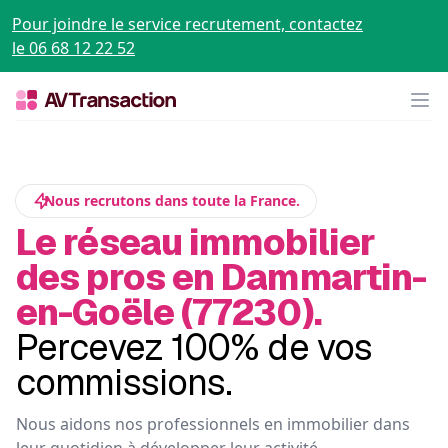
Pour joindre le service recrutement, contactez
le 06 68 12 22 52
Op
Nous recrutons dans toute la France.
Le réseau immobilier
des pros en Dammartin-
en-Goële (77230).
Percevez 100% de vos
commissions.
Nous aidons nos professionnels en immobilier dans