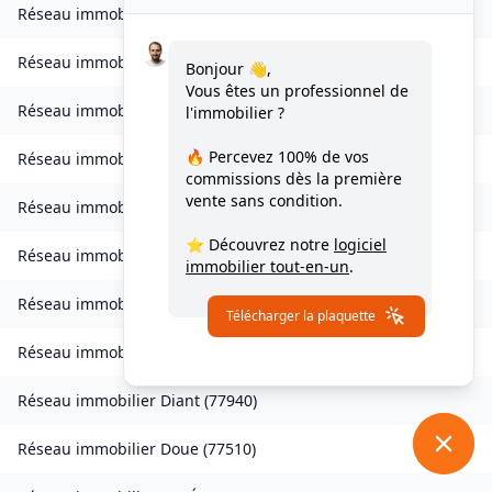
Réseau immobilier
Combs-la-Ville
(
77380
)
Réseau immobilier
Compans
(
77290
)
Bonjour 👋,
Vous êtes un professionnel de
Réseau immobilier
Condé-Sainte-Libiaire
(
77450
)
l'immobilier ?
🔥 Percevez
100% de vos
Réseau immobilier
Coupvray
(
77700
)
commissions
dès la première
vente sans condition.
Réseau immobilier
Courchamp
(
77560
)
⭐ Découvrez notre
logiciel
Réseau immobilier
Crouy-sur-Ourcq
(
77840
)
immobilier tout-en-un
.
Réseau immobilier
Dagny
(
77320
)
Télécharger la plaquette
Réseau immobilier
Dampmart
(
77400
)
Réseau immobilier
Diant
(
77940
)
Réseau immobilier
Doue
(
77510
)