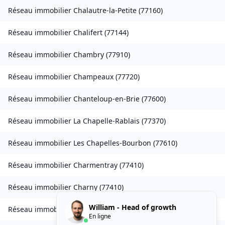
Réseau immobilier
Chalautre-la-Petite
(
77160
)
Réseau immobilier
Chalifert
(
77144
)
Réseau immobilier
Chambry
(
77910
)
Réseau immobilier
Champeaux
(
77720
)
Réseau immobilier
Chanteloup-en-Brie
(
77600
)
Réseau immobilier
La Chapelle-Rablais
(
77370
)
Réseau immobilier
Les Chapelles-Bourbon
(
77610
)
Réseau immobilier
Charmentray
(
77410
)
Réseau immobilier
Charny
(
77410
)
William - Head of growth
Réseau immobilier
Chessy
(
77700
)
En ligne