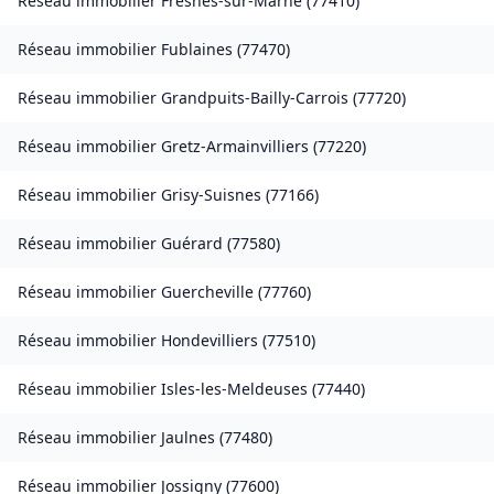
Réseau immobilier
Fresnes-sur-Marne
(
77410
)
Réseau immobilier
Fublaines
(
77470
)
Réseau immobilier
Grandpuits-Bailly-Carrois
(
77720
)
Réseau immobilier
Gretz-Armainvilliers
(
77220
)
Réseau immobilier
Grisy-Suisnes
(
77166
)
Réseau immobilier
Guérard
(
77580
)
Réseau immobilier
Guercheville
(
77760
)
Réseau immobilier
Hondevilliers
(
77510
)
Réseau immobilier
Isles-les-Meldeuses
(
77440
)
Réseau immobilier
Jaulnes
(
77480
)
Réseau immobilier
Jossigny
(
77600
)