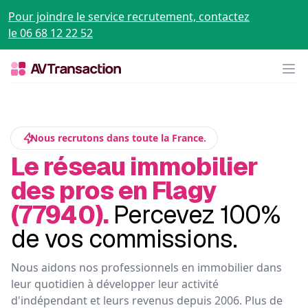
Pour joindre le service recrutement, contactez
le 06 68 12 22 52
Op
Nous recrutons dans toute la France.
Le réseau immobilier
des pros en Flagy
(77940).
Percevez 100%
de vos commissions.
Nous aidons nos professionnels en immobilier dans
leur quotidien à développer leur activité
d'indépendant et leurs revenus depuis 2006. Plus de