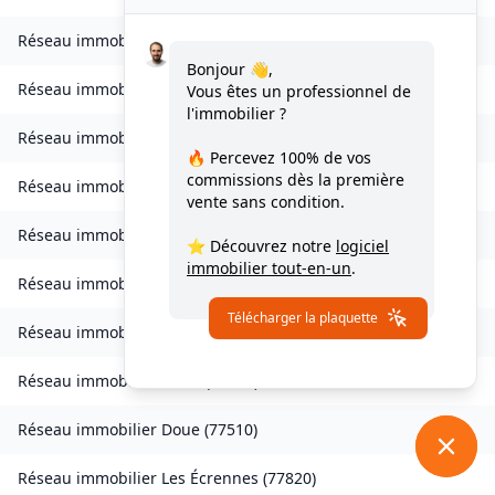
Réseau immobilier
Compans
(
77290
)
Bonjour 👋,
Réseau immobilier
Condé-Sainte-Libiaire
(
77450
)
Vous êtes un professionnel de
l'immobilier ?
Réseau immobilier
Coupvray
(
77700
)
🔥 Percevez
100% de vos
commissions
dès la première
Réseau immobilier
Courchamp
(
77560
)
vente sans condition.
Réseau immobilier
Crouy-sur-Ourcq
(
77840
)
⭐ Découvrez notre
logiciel
immobilier tout-en-un
.
Réseau immobilier
Dagny
(
77320
)
Télécharger la plaquette
Réseau immobilier
Dampmart
(
77400
)
Réseau immobilier
Diant
(
77940
)
Réseau immobilier
Doue
(
77510
)
Réseau immobilier
Les Écrennes
(
77820
)