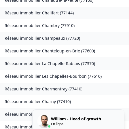
Réseau immobilier
Chalautre-la-Petite
(
77160
)
Réseau immobilier
Chalifert
(
77144
)
Réseau immobilier
Chambry
(
77910
)
Réseau immobilier
Champeaux
(
77720
)
Réseau immobilier
Chanteloup-en-Brie
(
77600
)
Réseau immobilier
La Chapelle-Rablais
(
77370
)
Réseau immobilier
Les Chapelles-Bourbon
(
77610
)
Réseau immobilier
Charmentray
(
77410
)
Réseau immobilier
Charny
(
77410
)
Réseau immobilier
Chessy
(
77700
)
William - Head of growth
En ligne
Réseau immobilier
Combs-la-Ville
(
77380
)