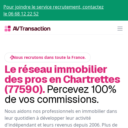
Pour joindre le service recrutement, contactez
le 06 68 12 22 52
Op
Nous recrutons dans toute la France.
Le réseau immobilier
des pros en Chartrettes
(77590).
Percevez 100%
de vos commissions.
Nous aidons nos professionnels en immobilier dans
leur quotidien à développer leur activité
d'indépendant et leurs revenus depuis 2006. Plus de