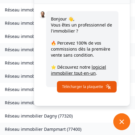
Réseau immobilier
Charny
(
77410
)
Bonjour 👋,
Réseau immobilier
Chessy
(
77700
)
Vous êtes un professionnel de
l'immobilier ?
Réseau immobilier
Combs-la-Ville
(
77380
)
🔥 Percevez
100% de vos
commissions
dès la première
Réseau immobilier
Compans
(
77290
)
vente sans condition.
Réseau immobilier
Condé-Sainte-Libiaire
(
77450
)
⭐ Découvrez notre
logiciel
immobilier tout-en-un
.
Réseau immobilier
Coupvray
(
77700
)
Télécharger la plaquette
Réseau immobilier
Courchamp
(
77560
)
Réseau immobilier
Crouy-sur-Ourcq
(
77840
)
Réseau immobilier
Dagny
(
77320
)
Réseau immobilier
Dampmart
(
77400
)