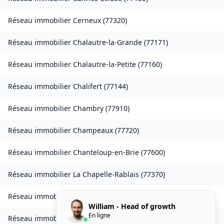
Réseau immobilier
Cerneux
(
77320
)
Réseau immobilier
Chalautre-la-Grande
(
77171
)
Réseau immobilier
Chalautre-la-Petite
(
77160
)
Réseau immobilier
Chalifert
(
77144
)
Réseau immobilier
Chambry
(
77910
)
Réseau immobilier
Champeaux
(
77720
)
Réseau immobilier
Chanteloup-en-Brie
(
77600
)
Réseau immobilier
La Chapelle-Rablais
(
77370
)
Réseau immobilier
Les Chapelles-Bourbon
(
77610
)
William - Head of growth
En ligne
Réseau immobilier
Charmentray
(
77410
)