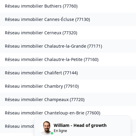
Réseau immobilier
Buthiers
(
77760
)
Réseau immobilier
Cannes-Écluse
(
77130
)
Réseau immobilier
Cerneux
(
77320
)
Réseau immobilier
Chalautre-la-Grande
(
77171
)
Réseau immobilier
Chalautre-la-Petite
(
77160
)
Réseau immobilier
Chalifert
(
77144
)
Réseau immobilier
Chambry
(
77910
)
Réseau immobilier
Champeaux
(
77720
)
Réseau immobilier
Chanteloup-en-Brie
(
77600
)
William - Head of growth
Réseau immobilier
La Chapelle-Rablais
(
77370
)
En ligne