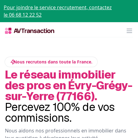
Pour joindre le service recrutement, contactez
le 06 68 12 22 52
Op
Nous recrutons dans toute la France.
Le réseau immobilier
des pros en Évry-Grégy-
sur-Yerre (77166).
Percevez 100% de vos
commissions.
Nous aidons nos professionnels en immobilier dans