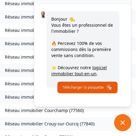
Réseau immobilier
Les Chapelles-Bourbon
(
77610
)
Réseau immobilier
Charmentray
(
77410
)
Bonjour 👋,
Vous êtes un professionnel de
Réseau immobilier
Charny
(
77410
)
l'immobilier ?
🔥 Percevez
100% de vos
Réseau immobilier
Chessy
(
77700
)
commissions
dès la première
vente sans condition.
Réseau immobilier
Combs-la-Ville
(
77380
)
⭐ Découvrez notre
logiciel
Réseau immobilier
Compans
(
77290
)
immobilier tout-en-un
.
Réseau immobilier
Condé-Sainte-Libiaire
(
77450
)
Télécharger la plaquette
Réseau immobilier
Coupvray
(
77700
)
Réseau immobilier
Courchamp
(
77560
)
Réseau immobilier
Crouy-sur-Ourcq
(
77840
)