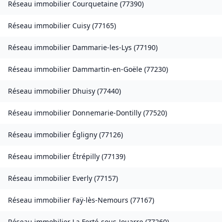
Réseau immobilier
Courquetaine
(
77390
)
Réseau immobilier
Cuisy
(
77165
)
Réseau immobilier
Dammarie-les-Lys
(
77190
)
Réseau immobilier
Dammartin-en-Goële
(
77230
)
Réseau immobilier
Dhuisy
(
77440
)
Réseau immobilier
Donnemarie-Dontilly
(
77520
)
Réseau immobilier
Égligny
(
77126
)
Réseau immobilier
Étrépilly
(
77139
)
Réseau immobilier
Everly
(
77157
)
Réseau immobilier
Faÿ-lès-Nemours
(
77167
)
Réseau immobilier
La Ferté-sous-Jouarre
(
77260
)