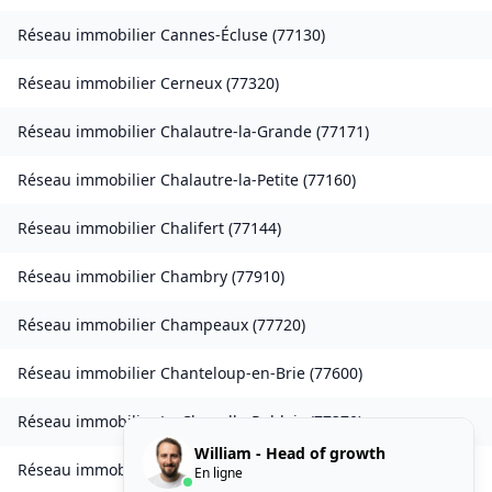
Réseau immobilier
Cannes-Écluse
(
77130
)
Réseau immobilier
Cerneux
(
77320
)
Réseau immobilier
Chalautre-la-Grande
(
77171
)
Réseau immobilier
Chalautre-la-Petite
(
77160
)
Réseau immobilier
Chalifert
(
77144
)
Réseau immobilier
Chambry
(
77910
)
Réseau immobilier
Champeaux
(
77720
)
Réseau immobilier
Chanteloup-en-Brie
(
77600
)
Réseau immobilier
La Chapelle-Rablais
(
77370
)
William - Head of growth
Réseau immobilier
Les Chapelles-Bourbon
(
77610
)
En ligne