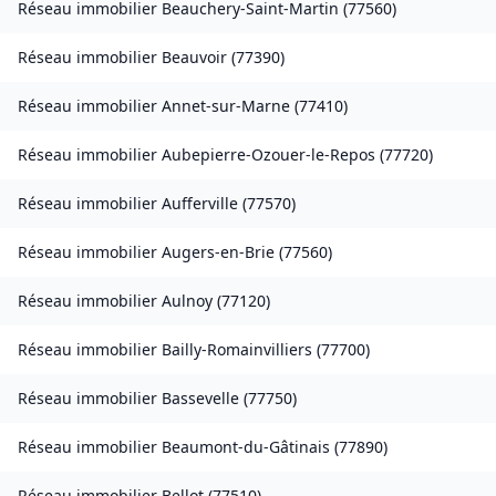
Réseau immobilier
Beauchery-Saint-Martin
(
77560
)
Réseau immobilier
Beauvoir
(
77390
)
Réseau immobilier
Annet-sur-Marne
(
77410
)
Réseau immobilier
Aubepierre-Ozouer-le-Repos
(
77720
)
Réseau immobilier
Aufferville
(
77570
)
Réseau immobilier
Augers-en-Brie
(
77560
)
Réseau immobilier
Aulnoy
(
77120
)
Réseau immobilier
Bailly-Romainvilliers
(
77700
)
Réseau immobilier
Bassevelle
(
77750
)
Réseau immobilier
Beaumont-du-Gâtinais
(
77890
)
Réseau immobilier
Bellot
(
77510
)