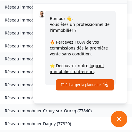
Réseau immobilier
Charmentray
(
77410
)
Bonjour 👋,
Réseau immobilier
Charny
(
77410
)
Vous êtes un professionnel de
l'immobilier ?
Réseau immobilier
Chessy
(
77700
)
🔥 Percevez
100% de vos
Réseau immobilier
Combs-la-Ville
(
77380
)
commissions
dès la première
vente sans condition.
Réseau immobilier
Compans
(
77290
)
⭐ Découvrez notre
logiciel
immobilier tout-en-un
.
Réseau immobilier
Condé-Sainte-Libiaire
(
77450
)
Réseau immobilier
Coupvray
(
77700
)
Télécharger la plaquette
Réseau immobilier
Courchamp
(
77560
)
Réseau immobilier
Crouy-sur-Ourcq
(
77840
)
Réseau immobilier
Dagny
(
77320
)