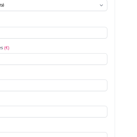
es
(€)