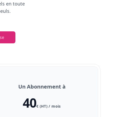
els en toute
euls.
se
Un Abonnement à
40
€ (HT) / mois