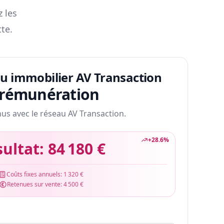
z les
te.
au immobilier AV Transaction
 rémunération
nus avec le réseau AV Transaction.
+
28.6
%
sultat:
84 180 €
Coûts fixes annuels:
1 320 €
Retenues sur vente:
4 500 €