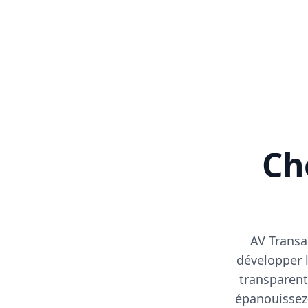
Cho
AV Transa
développer l
transparent
épanouissez-