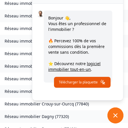
Réseau immobilier
Charmentray
(
77410
)
Réseau immobilier
Charny
(
77410
)
Bonjour 👋,
Vous êtes un professionnel de
Réseau immobilier
Chessy
(
77700
)
l'immobilier ?
🔥 Percevez
100% de vos
Réseau immobilier
Combs-la-Ville
(
77380
)
commissions
dès la première
vente sans condition.
Réseau immobilier
Compans
(
77290
)
⭐ Découvrez notre
logiciel
Réseau immobilier
Condé-Sainte-Libiaire
(
77450
)
immobilier tout-en-un
.
Réseau immobilier
Coupvray
(
77700
)
Télécharger la plaquette
Réseau immobilier
Courchamp
(
77560
)
Réseau immobilier
Crouy-sur-Ourcq
(
77840
)
Réseau immobilier
Dagny
(
77320
)