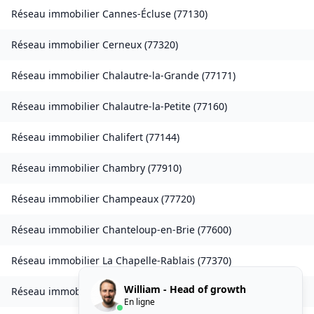
Réseau immobilier
Cannes-Écluse
(
77130
)
Réseau immobilier
Cerneux
(
77320
)
Réseau immobilier
Chalautre-la-Grande
(
77171
)
Réseau immobilier
Chalautre-la-Petite
(
77160
)
Réseau immobilier
Chalifert
(
77144
)
Réseau immobilier
Chambry
(
77910
)
Réseau immobilier
Champeaux
(
77720
)
Réseau immobilier
Chanteloup-en-Brie
(
77600
)
Réseau immobilier
La Chapelle-Rablais
(
77370
)
William - Head of growth
Réseau immobilier
Les Chapelles-Bourbon
(
77610
)
En ligne