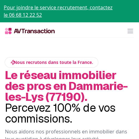
Pour joindre le service recrutement, contactez
le 06 68 12 22 52
Op
Nous recrutons dans toute la France.
Le réseau immobilier
des pros en Dammarie-
les-Lys (77190).
Percevez 100% de vos
commissions.
Nous aidons nos professionnels en immobilier dans