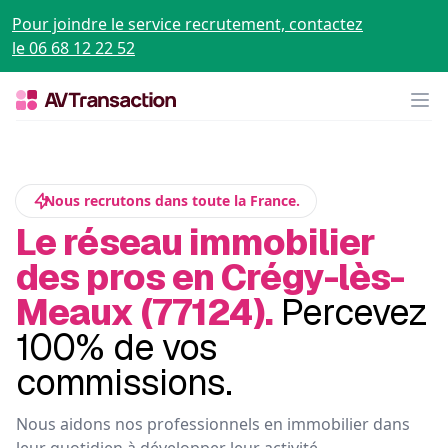
Pour joindre le service recrutement, contactez
le 06 68 12 22 52
Op
Nous recrutons dans toute la France.
Le réseau immobilier
des pros en Crégy-lès-
Meaux (77124).
Percevez
100% de vos
commissions.
Nous aidons nos professionnels en immobilier dans