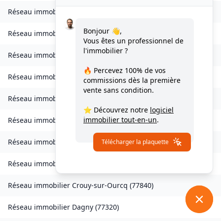
Réseau immobilier
Charmentray
(
77410
)
Bonjour 👋,
Réseau immobilier
Charny
(
77410
)
Vous êtes un professionnel de
l'immobilier ?
Réseau immobilier
Chessy
(
77700
)
🔥 Percevez
100% de vos
Réseau immobilier
Combs-la-Ville
(
77380
)
commissions
dès la première
vente sans condition.
Réseau immobilier
Compans
(
77290
)
⭐ Découvrez notre
logiciel
immobilier tout-en-un
.
Réseau immobilier
Condé-Sainte-Libiaire
(
77450
)
Réseau immobilier
Coupvray
(
77700
)
Télécharger la plaquette
Réseau immobilier
Courchamp
(
77560
)
Réseau immobilier
Crouy-sur-Ourcq
(
77840
)
Réseau immobilier
Dagny
(
77320
)