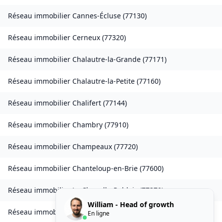
Réseau immobilier
Cannes-Écluse
(
77130
)
Réseau immobilier
Cerneux
(
77320
)
Réseau immobilier
Chalautre-la-Grande
(
77171
)
Réseau immobilier
Chalautre-la-Petite
(
77160
)
Réseau immobilier
Chalifert
(
77144
)
Réseau immobilier
Chambry
(
77910
)
Réseau immobilier
Champeaux
(
77720
)
Réseau immobilier
Chanteloup-en-Brie
(
77600
)
Réseau immobilier
La Chapelle-Rablais
(
77370
)
William - Head of growth
Réseau immobilier
Les Chapelles-Bourbon
(
77610
)
En ligne