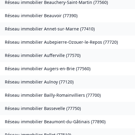
Réseau immobilier
Beauchery-Saint-Martin
(
77560
)
Réseau immobilier
Beauvoir
(
77390
)
Réseau immobilier
Annet-sur-Marne
(
77410
)
Réseau immobilier
Aubepierre-Ozouer-le-Repos
(
77720
)
Réseau immobilier
Aufferville
(
77570
)
Réseau immobilier
Augers-en-Brie
(
77560
)
Réseau immobilier
Aulnoy
(
77120
)
Réseau immobilier
Bailly-Romainvilliers
(
77700
)
Réseau immobilier
Bassevelle
(
77750
)
Réseau immobilier
Beaumont-du-Gâtinais
(
77890
)
Réseau immobilier
Bellot
(
77510
)