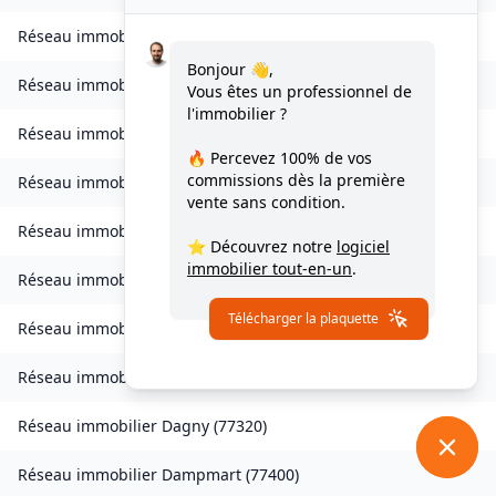
Réseau immobilier
Charny
(
77410
)
Bonjour 👋,
Réseau immobilier
Chessy
(
77700
)
Vous êtes un professionnel de
l'immobilier ?
Réseau immobilier
Combs-la-Ville
(
77380
)
🔥 Percevez
100% de vos
commissions
dès la première
Réseau immobilier
Compans
(
77290
)
vente sans condition.
Réseau immobilier
Condé-Sainte-Libiaire
(
77450
)
⭐ Découvrez notre
logiciel
immobilier tout-en-un
.
Réseau immobilier
Coupvray
(
77700
)
Télécharger la plaquette
Réseau immobilier
Courchamp
(
77560
)
Réseau immobilier
Crouy-sur-Ourcq
(
77840
)
Réseau immobilier
Dagny
(
77320
)
Réseau immobilier
Dampmart
(
77400
)