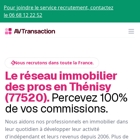
Pour joindre le service recrutement, contactez
le 06 68 12 22 52
Op
Nous recrutons dans toute la France.
Le réseau immobilier
des pros en Thénisy
(77520).
Percevez 100%
de vos commissions.
Nous aidons nos professionnels en immobilier dans
leur quotidien à développer leur activité
d'indépendant et leurs revenus depuis 2006. Plus de