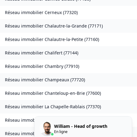
Réseau immobilier
Cerneux
(
77320
)
Réseau immobilier
Chalautre-la-Grande
(
77171
)
Réseau immobilier
Chalautre-la-Petite
(
77160
)
Réseau immobilier
Chalifert
(
77144
)
Réseau immobilier
Chambry
(
77910
)
Réseau immobilier
Champeaux
(
77720
)
Réseau immobilier
Chanteloup-en-Brie
(
77600
)
Réseau immobilier
La Chapelle-Rablais
(
77370
)
Réseau immobilier
Les Chapelles-Bourbon
(
77610
)
William - Head of growth
En ligne
Réseau immobilier
Charmentray
(
77410
)