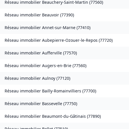
Réseau immobilier
Beauchery-Saint-Martin
(
77560
)
Réseau immobilier
Beauvoir
(
77390
)
Réseau immobilier
Annet-sur-Marne
(
77410
)
Réseau immobilier
Aubepierre-Ozouer-le-Repos
(
77720
)
Réseau immobilier
Aufferville
(
77570
)
Réseau immobilier
Augers-en-Brie
(
77560
)
Réseau immobilier
Aulnoy
(
77120
)
Réseau immobilier
Bailly-Romainvilliers
(
77700
)
Réseau immobilier
Bassevelle
(
77750
)
Réseau immobilier
Beaumont-du-Gâtinais
(
77890
)
Réseau immobilier
Bellot
(
77510
)