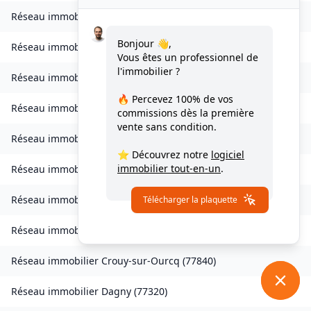
Réseau immobilier
Charmentray
(
77410
)
Bonjour 👋,
Réseau immobilier
Charny
(
77410
)
Vous êtes un professionnel de
l'immobilier ?
Réseau immobilier
Chessy
(
77700
)
🔥 Percevez
100% de vos
Réseau immobilier
Combs-la-Ville
(
77380
)
commissions
dès la première
vente sans condition.
Réseau immobilier
Compans
(
77290
)
⭐ Découvrez notre
logiciel
immobilier tout-en-un
.
Réseau immobilier
Condé-Sainte-Libiaire
(
77450
)
Réseau immobilier
Coupvray
(
77700
)
Télécharger la plaquette
Réseau immobilier
Courchamp
(
77560
)
Réseau immobilier
Crouy-sur-Ourcq
(
77840
)
Réseau immobilier
Dagny
(
77320
)