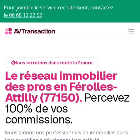
Pour joindre le service recrutement, contactez
le 06 68 12 22 52
Op
Nous recrutons dans toute la France.
Le réseau immobilier
des pros en Férolles-
Attilly (77150).
Percevez
100% de vos
commissions.
Nous aidons nos professionnels en immobilier dans