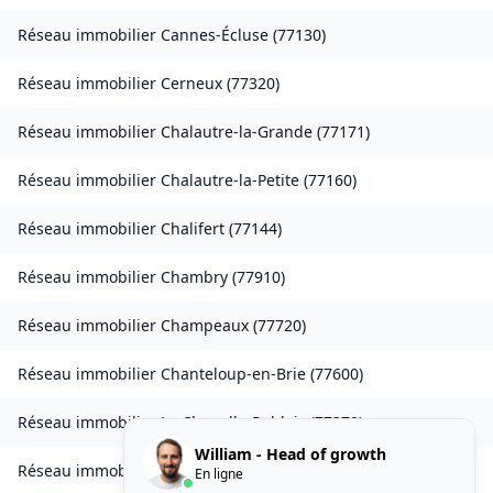
Réseau immobilier
Cannes-Écluse
(
77130
)
Réseau immobilier
Cerneux
(
77320
)
Réseau immobilier
Chalautre-la-Grande
(
77171
)
Réseau immobilier
Chalautre-la-Petite
(
77160
)
Réseau immobilier
Chalifert
(
77144
)
Réseau immobilier
Chambry
(
77910
)
Réseau immobilier
Champeaux
(
77720
)
Réseau immobilier
Chanteloup-en-Brie
(
77600
)
Réseau immobilier
La Chapelle-Rablais
(
77370
)
William - Head of growth
Réseau immobilier
Les Chapelles-Bourbon
(
77610
)
En ligne