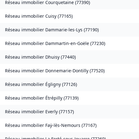
Réseau immobilier
Courquetaine
(
77390
)
Réseau immobilier
Cuisy
(
77165
)
Réseau immobilier
Dammarie-les-Lys
(
77190
)
Réseau immobilier
Dammartin-en-Goële
(
77230
)
Réseau immobilier
Dhuisy
(
77440
)
Réseau immobilier
Donnemarie-Dontilly
(
77520
)
Réseau immobilier
Égligny
(
77126
)
Réseau immobilier
Étrépilly
(
77139
)
Réseau immobilier
Everly
(
77157
)
Réseau immobilier
Faÿ-lès-Nemours
(
77167
)
Réseau immobilier
La Ferté-sous-Jouarre
(
77260
)