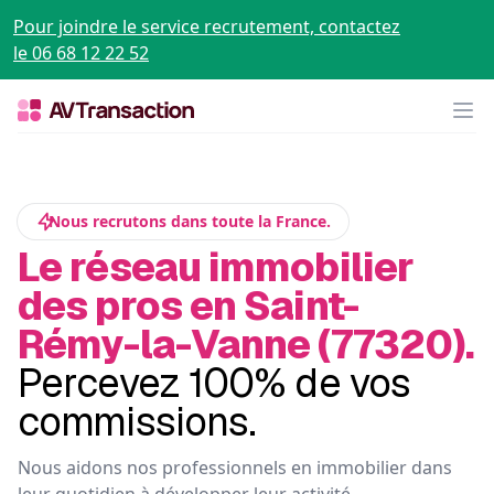
Pour joindre le service recrutement, contactez
le 06 68 12 22 52
Op
Nous recrutons dans toute la France.
Le réseau immobilier
des pros en Saint-
Rémy-la-Vanne (77320).
Percevez 100% de vos
commissions.
Nous aidons nos professionnels en immobilier dans