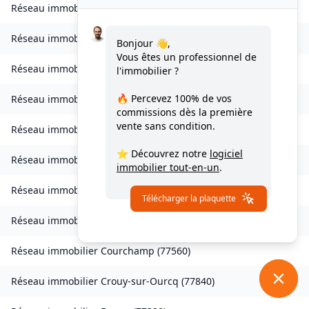
Réseau immobilier
Les Chapelles-Bourbon
(
77610
)
Réseau immobilier
Charmentray
(
77410
)
Bonjour 👋,
Vous êtes un professionnel de
Réseau immobilier
Charny
(
77410
)
l'immobilier ?
🔥 Percevez
100% de vos
Réseau immobilier
Chessy
(
77700
)
commissions
dès la première
vente sans condition.
Réseau immobilier
Combs-la-Ville
(
77380
)
⭐ Découvrez notre
logiciel
Réseau immobilier
Compans
(
77290
)
immobilier tout-en-un
.
Réseau immobilier
Condé-Sainte-Libiaire
(
77450
)
Télécharger la plaquette
Réseau immobilier
Coupvray
(
77700
)
Réseau immobilier
Courchamp
(
77560
)
Réseau immobilier
Crouy-sur-Ourcq
(
77840
)