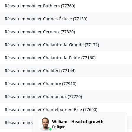
Réseau immobilier
Buthiers
(
77760
)
Réseau immobilier
Cannes-Écluse
(
77130
)
Réseau immobilier
Cerneux
(
77320
)
Réseau immobilier
Chalautre-la-Grande
(
77171
)
Réseau immobilier
Chalautre-la-Petite
(
77160
)
Réseau immobilier
Chalifert
(
77144
)
Réseau immobilier
Chambry
(
77910
)
Réseau immobilier
Champeaux
(
77720
)
Réseau immobilier
Chanteloup-en-Brie
(
77600
)
William - Head of growth
Réseau immobilier
La Chapelle-Rablais
(
77370
)
En ligne